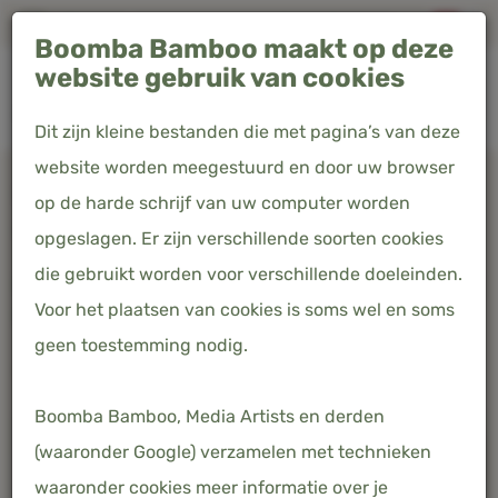
Altijd gratis verzending in Nederland, België & Duitsland
Boomba Bamboo maakt op deze
0
website gebruik van cookies
Dit zijn kleine bestanden die met pagina’s van deze
website worden meegestuurd en door uw browser
Home
Producten
op de harde schrijf van uw computer worden
Hoeslaken 160x220/210 - Sage Green - Premium
opgeslagen. Er zijn verschillende soorten cookies
die gebruikt worden voor verschillende doeleinden.
HOESLAKEN 160X220/210 - SAGE
Voor het plaatsen van cookies is soms wel en soms
GREEN - PREMIUM
geen toestemming nodig.
€ 51,00
Prijs incl. 21% BTW
Boomba Bamboo, Media Artists en derden
(waaronder Google) verzamelen met technieken
waaronder cookies meer informatie over je