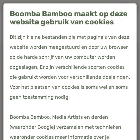
Altijd gratis verzending in Nederland, België & Duitsland
Boomba Bamboo maakt op deze
0
website gebruik van cookies
Dit zijn kleine bestanden die met pagina’s van deze
website worden meegestuurd en door uw browser
Home
Producten
Hoeslaken - Sage Green - Premium
op de harde schrijf van uw computer worden
opgeslagen. Er zijn verschillende soorten cookies
HOESLAKEN - SAGE GREEN -
die gebruikt worden voor verschillende doeleinden.
PREMIUM
Voor het plaatsen van cookies is soms wel en soms
€ 48,00
Prijs incl. 21% BTW
geen toestemming nodig.
Boomba Bamboo, Media Artists en derden
(waaronder Google) verzamelen met technieken
waaronder cookies meer informatie over je