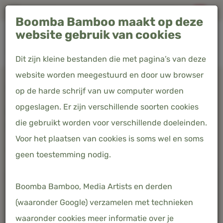
Altijd gratis verzending in Nederland, België & Duitsland
Boomba Bamboo maakt op deze
0
website gebruik van cookies
Dit zijn kleine bestanden die met pagina’s van deze
website worden meegestuurd en door uw browser
Home
Producten
Hoeslaken - Coco White - Premium
op de harde schrijf van uw computer worden
opgeslagen. Er zijn verschillende soorten cookies
HOESLAKEN - COCO WHITE -
die gebruikt worden voor verschillende doeleinden.
PREMIUM
Voor het plaatsen van cookies is soms wel en soms
€ 52,00
Prijs incl. 21% BTW
geen toestemming nodig.
Boomba Bamboo, Media Artists en derden
(waaronder Google) verzamelen met technieken
waaronder cookies meer informatie over je