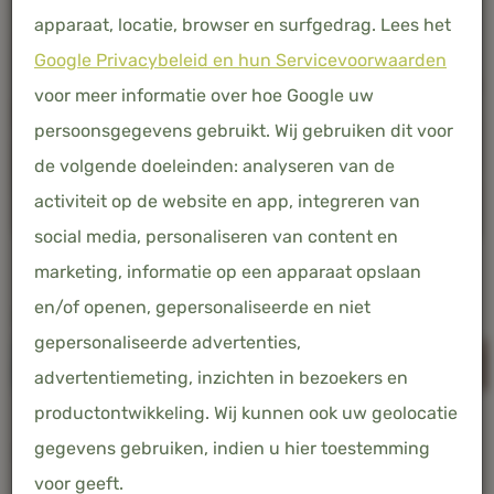
apparaat, locatie, browser en surfgedrag. Lees het
Google Privacybeleid en hun Servicevoorwaarden
voor meer informatie over hoe Google uw
persoonsgegevens gebruikt. Wij gebruiken dit voor
de volgende doeleinden: analyseren van de
activiteit op de website en app, integreren van
social media, personaliseren van content en
marketing, informatie op een apparaat opslaan
en/of openen, gepersonaliseerde en niet
KLEUREN
gepersonaliseerde advertenties,
advertentiemeting, inzichten in bezoekers en
productontwikkeling. Wij kunnen ook uw geolocatie
gegevens gebruiken, indien u hier toestemming
AFMETING
voor geeft.