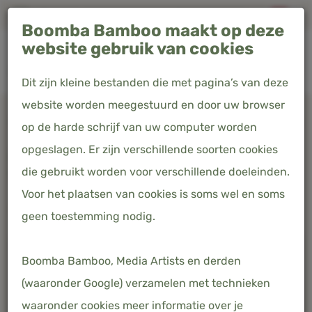
Altijd gratis verzending in Nederland, België & Duitsland
Boomba Bamboo maakt op deze
0
website gebruik van cookies
Dit zijn kleine bestanden die met pagina’s van deze
website worden meegestuurd en door uw browser
Home
Producten
Hoeslaken 90x200 - Coco White - Premium
op de harde schrijf van uw computer worden
opgeslagen. Er zijn verschillende soorten cookies
HOESLAKEN 90X200 - COCO
die gebruikt worden voor verschillende doeleinden.
WHITE - PREMIUM
Voor het plaatsen van cookies is soms wel en soms
€ 43,00
Prijs incl. 21% BTW
geen toestemming nodig.
Boomba Bamboo, Media Artists en derden
(waaronder Google) verzamelen met technieken
waaronder cookies meer informatie over je