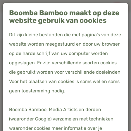
Altijd gratis verzending in Nederland, België & Duitsland
Boomba Bamboo maakt op deze
0
website gebruik van cookies
Dit zijn kleine bestanden die met pagina’s van deze
website worden meegestuurd en door uw browser
Home
Producten
op de harde schrijf van uw computer worden
Beddengoedset 2-persoons XXL - Sage Green
opgeslagen. Er zijn verschillende soorten cookies
die gebruikt worden voor verschillende doeleinden.
BEDDENGOEDSET 2-PERSOONS
Voor het plaatsen van cookies is soms wel en soms
XXL - SAGE GREEN
geen toestemming nodig.
€ 223,00
Prijs incl. 21% BTW
Boomba Bamboo, Media Artists en derden
(waaronder Google) verzamelen met technieken
waaronder cookies meer informatie over je