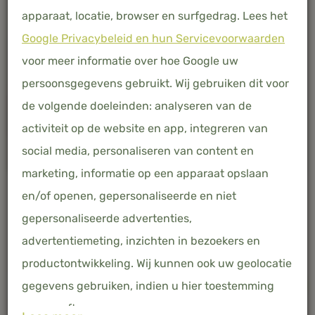
apparaat, locatie, browser en surfgedrag. Lees het
Google Privacybeleid en hun Servicevoorwaarden
voor meer informatie over hoe Google uw
persoonsgegevens gebruikt. Wij gebruiken dit voor
de volgende doeleinden: analyseren van de
activiteit op de website en app, integreren van
social media, personaliseren van content en
marketing, informatie op een apparaat opslaan
en/of openen, gepersonaliseerde en niet
gepersonaliseerde advertenties,
advertentiemeting, inzichten in bezoekers en
productontwikkeling. Wij kunnen ook uw geolocatie
-
+
IN WINKELWAGEN
gegevens gebruiken, indien u hier toestemming
voor geeft.