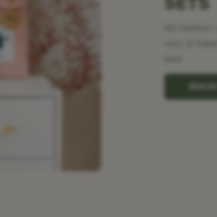
SETS
Wij hebben 
voor je klaa
bed.
BEKIJ