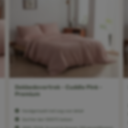
Dekbedovertrek - Cuddle Pink -
Premium
Handgemaakt met oog voor detail
Zachter dan 1200TC katoen