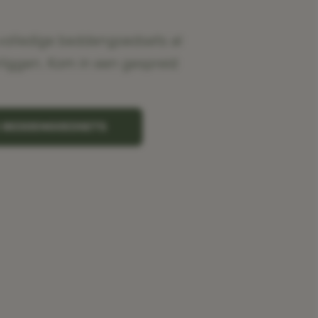
volledige beddengoedsets al
rliggen. Kom in een gespreid
K BEDDENGOEDSETS