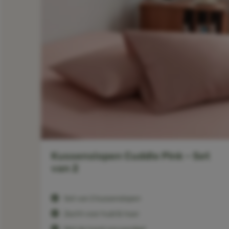
Kussenslopen Cuddle Pink – Set
van 2
Set van 2 kussenslopen
Zacht voor huid & haar