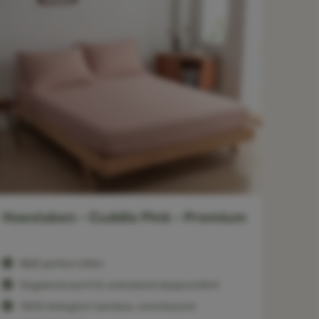
Hoeslaken - Cuddle Pink - Premium
Blijft perfect zitten
Ongekend zacht & verkoelend slaapcomfort
100% biologisch bamboe, verantwoord