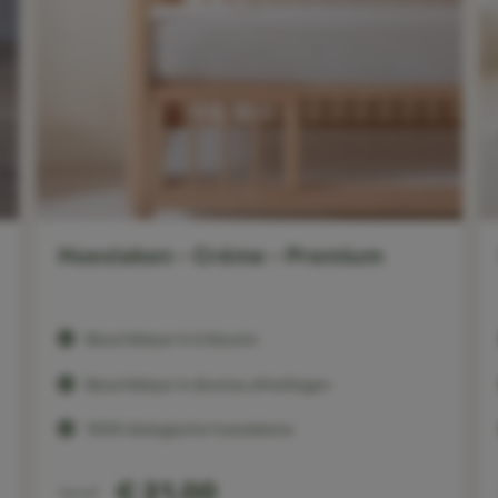
Hoeslaken - Créme - Premium
Beschikbaar in 6 kleuren
Beschikbaar in diverse afmetingen
100% biologische hoeslakens
€ 21,00
Vanaf