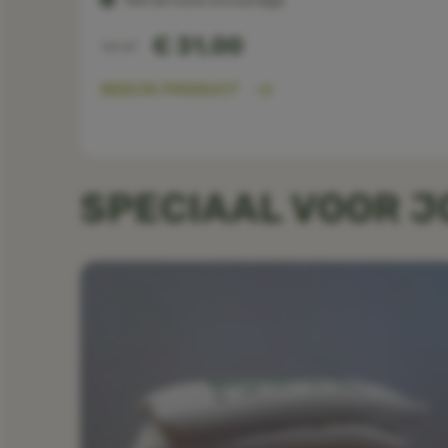
Met de hand vervaardigd
€ 31,00
Vanaf
BEKIJK PRODUCT
SPECIAAL VOOR 