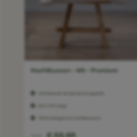
mium
Hoofdkussen - Wit - Premium
Uitstekende temperatuurregulatie
t
50 X 75 (1,4kg)
100% biologische hoofdkussens
€ 50,00
Vanaf