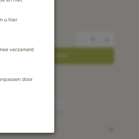
n u hier
-
+
armee verzameld
TOEVOEGEN AAN WINKELWAGEN
in Nederland & België
aanpassen door
amboe
t