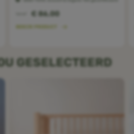
OEKO-TEX®, Ecocert & Organic 100 gecertificeerd
€ 86,00
Vanaf
BEKIJK PRODUCT
JOU GESELECTEERD