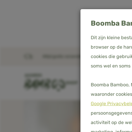
Boomba Bam
Dit zijn kleine b
browser op de hard
cookies die gebrui
Altijd gratis verzending in Nederland, België & D
Home
Producten
Eenpersoons beddengoedset
soms wel en soms
SHOP
DEKBEDOVERTREKKE
Boomba Bamboo, Me
waaronder cookies 
Google Privacybel
persoonsgegevens 
activiteit op de w
marketing, informa