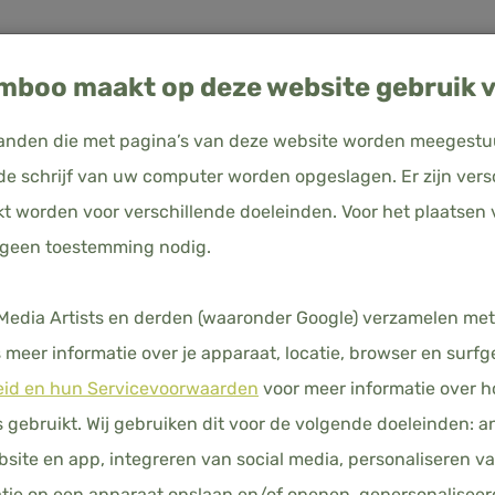
boo maakt op deze website gebruik v
estanden die met pagina’s van deze website worden meegest
e schrijf van uw computer worden opgeslagen. Er zijn vers
kt worden voor verschillende doeleinden. Voor het plaatsen 
uitsland
 - Cuddle Pink
 geen toestemming nodig.
EENPER
BEDDENG
N
KUSSENSLOPEN
HOESLAKENS
DEKBEDDEN
HO
dia Artists en derden (waaronder Google) verzamelen met
meer informatie over je apparaat, locatie, browser en surfg
PINK
eid en hun Servicevoorwaarden
voor meer informatie over 
€ 161,00
gebruikt. Wij gebruiken dit voor de volgende doeleinden: a
Prij
KLEUREN
ebsite en app, integreren van social media, personaliseren v
tie op een apparaat opslaan en/of openen, gepersonaliseer