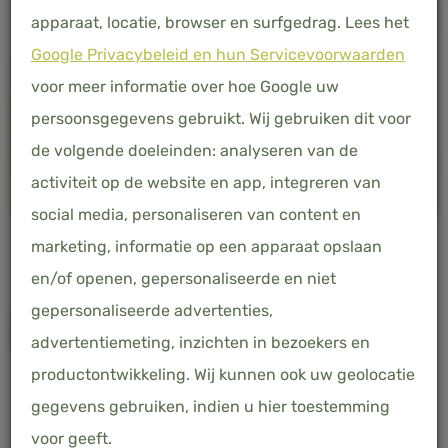
apparaat, locatie, browser en surfgedrag. Lees het
Google Privacybeleid en hun Servicevoorwaarden
voor meer informatie over hoe Google uw
persoonsgegevens gebruikt. Wij gebruiken dit voor
de volgende doeleinden: analyseren van de
activiteit op de website en app, integreren van
social media, personaliseren van content en
marketing, informatie op een apparaat opslaan
en/of openen, gepersonaliseerde en niet
KLEUREN
gepersonaliseerde advertenties,
advertentiemeting, inzichten in bezoekers en
productontwikkeling. Wij kunnen ook uw geolocatie
gegevens gebruiken, indien u hier toestemming
AFMETING
voor geeft.