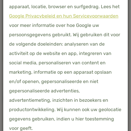
apparaat, locatie, browser en surfgedrag. Lees het
Google Privacybeleid en hun Servicevoorwaarden
voor meer informatie over hoe Google uw
persoonsgegevens gebruikt. Wij gebruiken dit voor
de volgende doeleinden: analyseren van de
activiteit op de website en app, integreren van
social media, personaliseren van content en
marketing, informatie op een apparaat opslaan
en/of openen, gepersonaliseerde en niet
KLEUREN
gepersonaliseerde advertenties,
advertentiemeting, inzichten in bezoekers en
productontwikkeling. Wij kunnen ook uw geolocatie
gegevens gebruiken, indien u hier toestemming
AFMETING
voor geeft.