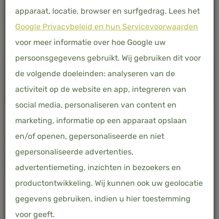
apparaat, locatie, browser en surfgedrag. Lees het
Google Privacybeleid en hun Servicevoorwaarden
voor meer informatie over hoe Google uw
persoonsgegevens gebruikt. Wij gebruiken dit voor
de volgende doeleinden: analyseren van de
activiteit op de website en app, integreren van
social media, personaliseren van content en
marketing, informatie op een apparaat opslaan
en/of openen, gepersonaliseerde en niet
KLEUREN
gepersonaliseerde advertenties,
advertentiemeting, inzichten in bezoekers en
productontwikkeling. Wij kunnen ook uw geolocatie
gegevens gebruiken, indien u hier toestemming
AFMETING
voor geeft.