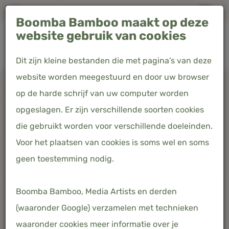
Altijd gratis verzending in Nederland, België & Duitsland
Boomba Bamboo maakt op deze
0
website gebruik van cookies
Dit zijn kleine bestanden die met pagina’s van deze
website worden meegestuurd en door uw browser
Home
Producten
Hoeslaken - Deep Moss - Premium
op de harde schrijf van uw computer worden
opgeslagen. Er zijn verschillende soorten cookies
HOESLAKEN - DEEP MOSS -
die gebruikt worden voor verschillende doeleinden.
PREMIUM
Voor het plaatsen van cookies is soms wel en soms
€ 56,00
Prijs incl. 21% BTW
geen toestemming nodig.
Boomba Bamboo, Media Artists en derden
(waaronder Google) verzamelen met technieken
waaronder cookies meer informatie over je