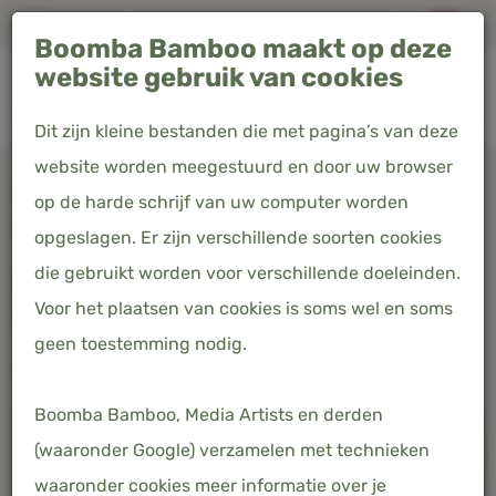
Altijd gratis verzending in Nederland, België & Duitsland
Boomba Bamboo maakt op deze
0
website gebruik van cookies
Dit zijn kleine bestanden die met pagina’s van deze
website worden meegestuurd en door uw browser
Home
Producten
op de harde schrijf van uw computer worden
Hoeslaken 180x220 - Cuddle Pink - Premium
opgeslagen. Er zijn verschillende soorten cookies
die gebruikt worden voor verschillende doeleinden.
HOESLAKEN 180X220 - CUDDLE
Voor het plaatsen van cookies is soms wel en soms
PINK - PREMIUM
geen toestemming nodig.
€ 54,00
Prijs incl. 21% BTW
Boomba Bamboo, Media Artists en derden
(waaronder Google) verzamelen met technieken
waaronder cookies meer informatie over je