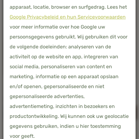
apparaat, locatie, browser en surfgedrag. Lees het
Google Privacybeleid en hun Servicevoorwaarden
voor meer informatie over hoe Google uw
persoonsgegevens gebruikt. Wij gebruiken dit voor
de volgende doeleinden: analyseren van de
activiteit op de website en app, integreren van
social media, personaliseren van content en
marketing, informatie op een apparaat opslaan
en/of openen, gepersonaliseerde en niet
gepersonaliseerde advertenties,
KLEUREN
advertentiemeting, inzichten in bezoekers en
productontwikkeling. Wij kunnen ook uw geolocatie
gegevens gebruiken, indien u hier toestemming
voor geeft.
AFMETING