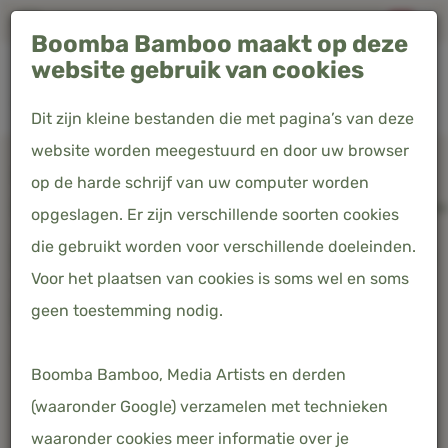
Altijd gratis verzending in Nederland, België & Duitsland
Boomba Bamboo maakt op deze
0
website gebruik van cookies
Dit zijn kleine bestanden die met pagina’s van deze
website worden meegestuurd en door uw browser
Home
Producten
op de harde schrijf van uw computer worden
Dekbedovertrek 260x240/220 - Deep Moss - Premium - Instopstro
opgeslagen. Er zijn verschillende soorten cookies
die gebruikt worden voor verschillende doeleinden.
DEKBEDOVERTREK 260X240/220
Voor het plaatsen van cookies is soms wel en soms
- DEEP MOSS - PREMIUM -
INSTOPSTROOK
geen toestemming nodig.
€ 140,00
Prijs incl. 21% BTW
Boomba Bamboo, Media Artists en derden
(waaronder Google) verzamelen met technieken
waaronder cookies meer informatie over je