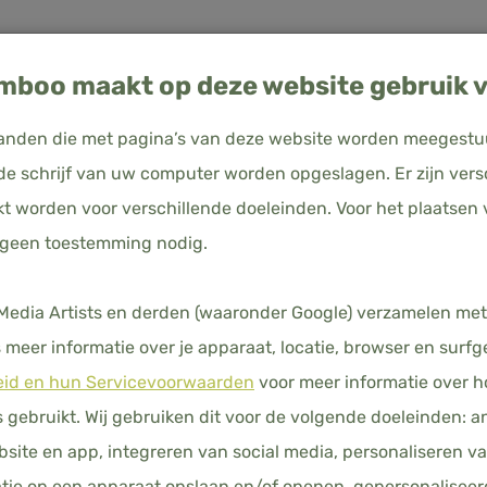
boo maakt op deze website gebruik v
estanden die met pagina’s van deze website worden meegest
e schrijf van uw computer worden opgeslagen. Er zijn vers
kt worden voor verschillende doeleinden. Voor het plaatsen 
uitsland
Set van 2
 geen toestemming nodig.
KUSSEN
– SET VA
N
KUSSENSLOPEN
HOESLAKENS
DEKBEDDEN
HO
dia Artists en derden (waaronder Google) verzamelen met
meer informatie over je apparaat, locatie, browser en surfg
€ 31,00
Prijs i
eid en hun Servicevoorwaarden
voor meer informatie over 
KLEUREN
gebruikt. Wij gebruiken dit voor de volgende doeleinden: a
ebsite en app, integreren van social media, personaliseren v
tie op een apparaat opslaan en/of openen, gepersonaliseer