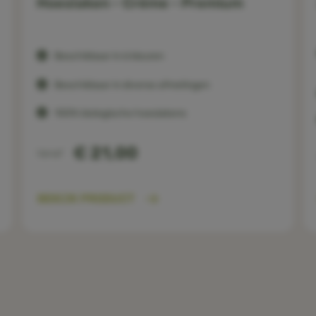
Hoeslaken - Créme - Premium
Beschikbaar in 6 kleuren
Beschikbaar in diverse afmetingen
100% biologische hoeslakens
€ 21,00
Vanaf
BEKIJK PRODUCT