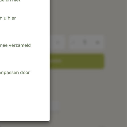
n u hier
-
+
armee verzameld
TOEVOEGEN AAN WINKELWAGEN
aanpassen door
in Nederland & België
amboe