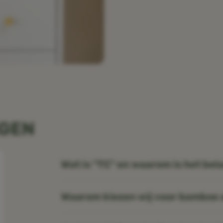
AGEN
Wat is "TC" en waarom is het bel
Waarom kiezen wij voor bamboe a