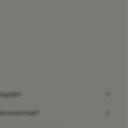
angrijk?
ls materiaal?