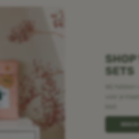
SHOP
SETS
Wij hebben 
voor je klaa
bed.
BEKIJ