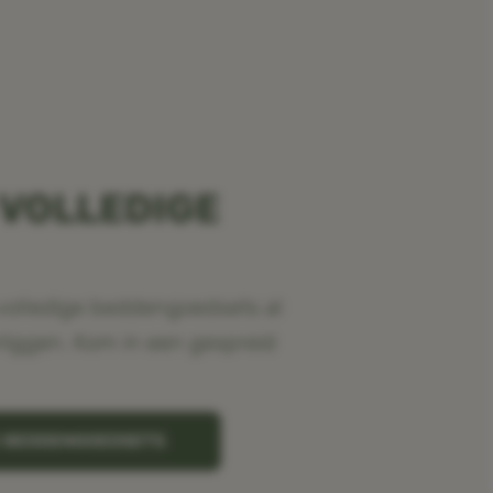
 VOLLEDIGE
volledige beddengoedsets al
rliggen. Kom in een gespreid
K BEDDENGOEDSETS