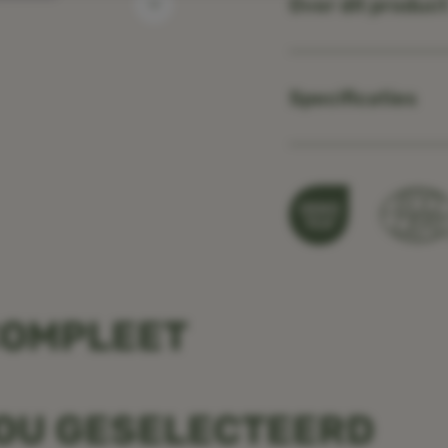
Over dit produc
Specificaties
COMPLEET
JOU GESELECTEERD