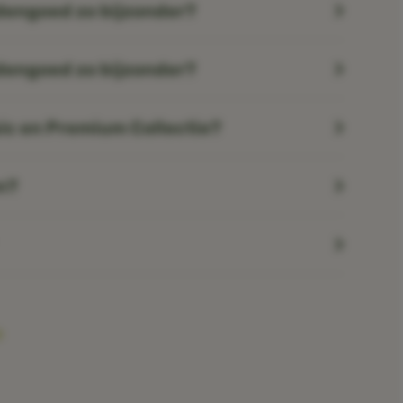
engoed zo bijzonder?
engoed zo bijzonder?
sic en Premium Collectie?
n?