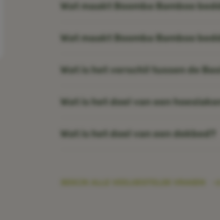
Wat maakt Boomba Bamboo bedd
Wat maakt Boomba Bamboo bedd
Wat is het verschil tussen de Ba
Wat is het doel van een hoeslake
Wat is het doel van een dekbed?
BEKIJK ALLE VEELGESTELDE VRAGEN