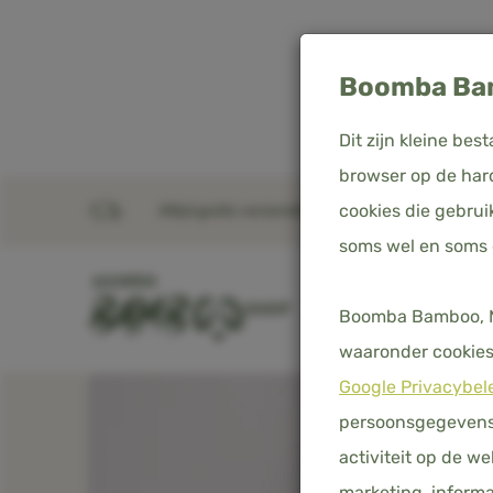
Boomba Bam
Dit zijn kleine b
browser op de hard
cookies die gebrui
Altijd gratis verzending in Nederland, België & D
Home
Producten
Kussenslopen Coco White – 
soms wel en soms
SHOP
DEKBEDOVERTREKKE
Boomba Bamboo, Me
waaronder cookies 
Google Privacybel
persoonsgegevens 
activiteit op de w
marketing, informa