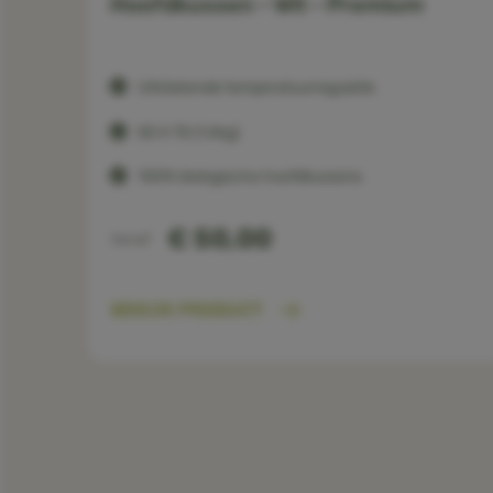
Hoofdkussen - Wit - Premium
Uitstekende temperatuurregulatie
50 X 75 (1,4kg)
100% biologische hoofdkussens
€ 50,00
Vanaf
BEKIJK PRODUCT