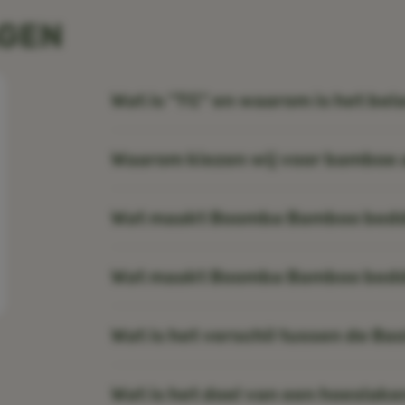
AGEN
Wat is "TC" en waarom is het bel
Waarom kiezen wij voor bamboe a
Wat maakt Boomba Bamboo bedd
Wat maakt Boomba Bamboo bedd
Wat is het verschil tussen de Ba
Wat is het doel van een hoeslake