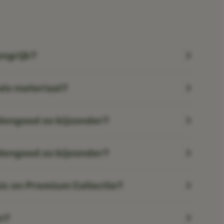
angrijk?
ls materiaal?
engoed zo bijzonder?
engoed zo bijzonder?
sic en Premium Collectie?
n?