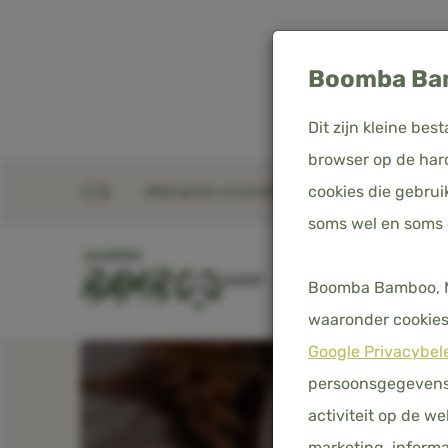
Boomba Bam
Dit zijn kleine b
browser op de hard
cookies die gebrui
Altijd gratis verzending in Nederland, België & D
Home
Producten
Dekbedovertrek - Wit - Basi
soms wel en soms
SHOP
DEKBEDOVERTREKKE
Boomba Bamboo, Me
waaronder cookies 
Google Privacybel
persoonsgegevens 
activiteit op de w
marketing, informa