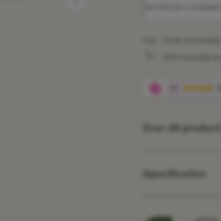
Gratis verzending 
100% natuurlijk b
Over dit produc
Specificaties