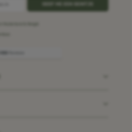
GEEF ME EEN SEINTJE
in Nederland & België
amboe
t