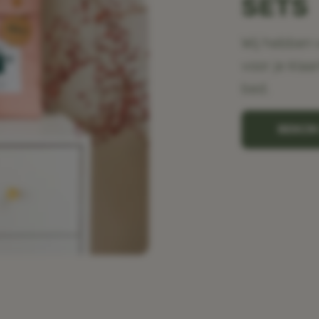
SETS
Wij hebben 
voor je klaa
bed.
BEKIJ