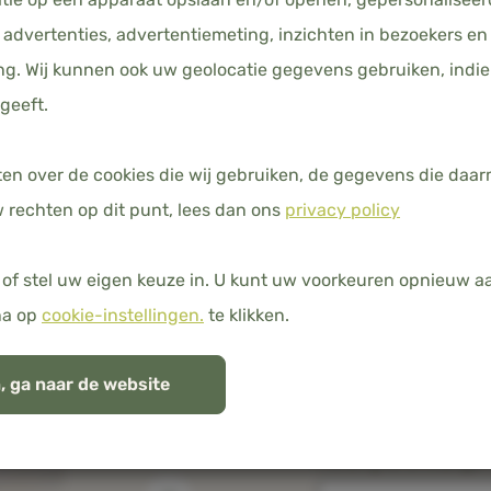
advertenties, advertentiemeting, inzichten in bezoekers en
g. Wij kunnen ook uw geolocatie gegevens gebruiken, indie
geeft.
AFMETING
240 X 220
ten over de cookies die wij gebruiken, de gegevens die da
 rechten op dit punt, lees dan ons
privacy policy
of stel uw eigen keuze in. U kunt uw voorkeuren opnieuw 
na op
cookie-instellingen.
te klikken.
SORRY, DIT PROD
, ga naar de website
Dit artikel is moment
een levertijd van 2-4
melding te ontvangen 