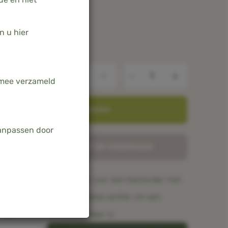
n u hier
-
+
armee verzameld
TOEVOEGEN AAN WINKELWAGEN
aanpassen door
UCT IS MOMENTEEL NIET OP VOORRAAD
eel niet op voorraad. Kies voor een backorder met
 weken of laat je e-mailadres achter om een
zodra het weer beschikbaar is.