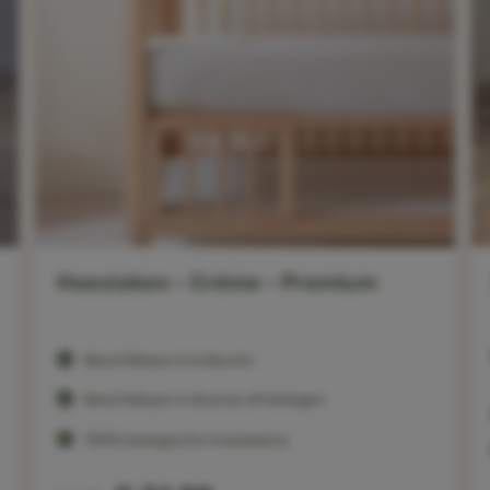
Hoeslaken - Créme - Premium
Beschikbaar in 6 kleuren
Beschikbaar in diverse afmetingen
100% biologische hoeslakens