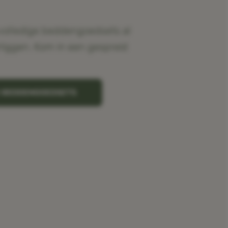
volledige beddengoedsets al
rliggen. Kom in een gespreid
K BEDDENGOEDSETS