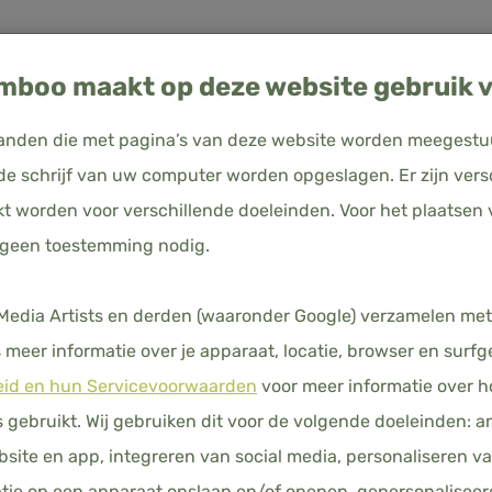
boo maakt op deze website gebruik v
estanden die met pagina’s van deze website worden meegest
e schrijf van uw computer worden opgeslagen. Er zijn vers
kt worden voor verschillende doeleinden. Voor het plaatsen 
uitsland
c
 geen toestemming nodig.
DEKBEDO
BASIC
N
KUSSENSLOPEN
HOESLAKENS
DEKBEDDEN
HO
dia Artists en derden (waaronder Google) verzamelen met
meer informatie over je apparaat, locatie, browser en surfg
€ 75,00
Prijs 
eid en hun Servicevoorwaarden
voor meer informatie over 
KLEUREN
gebruikt. Wij gebruiken dit voor de volgende doeleinden: a
ebsite en app, integreren van social media, personaliseren v
tie op een apparaat opslaan en/of openen, gepersonaliseer