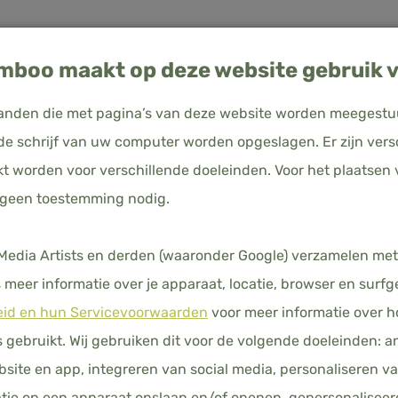
boo maakt op deze website gebruik v
estanden die met pagina’s van deze website worden meegest
e schrijf van uw computer worden opgeslagen. Er zijn vers
kt worden voor verschillende doeleinden. Voor het plaatsen 
uitsland
 geen toestemming nodig.
LAKEN -
N
KUSSENSLOPEN
HOESLAKENS
DEKBEDDEN
HO
dia Artists en derden (waaronder Google) verzamelen met
€ 73,00
Prijs 
meer informatie over je apparaat, locatie, browser en surfg
eid en hun Servicevoorwaarden
voor meer informatie over 
AFMETING
gebruikt. Wij gebruiken dit voor de volgende doeleinden: a
ebsite en app, integreren van social media, personaliseren v
200 X 260
tie op een apparaat opslaan en/of openen, gepersonaliseer