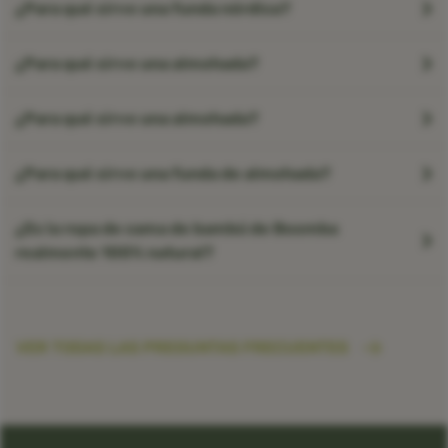
¿Para qué sirve una funda nórdica?
¿Para qué sirve una almohada?
¿Para qué sirve una almohada?
¿Para qué sirve una funda de almohada?
¿Es la ropa de cama de bambú de Boomba
realmente 100% natural?
VER TODAS LAS PREGUNTAS FRECUENTES