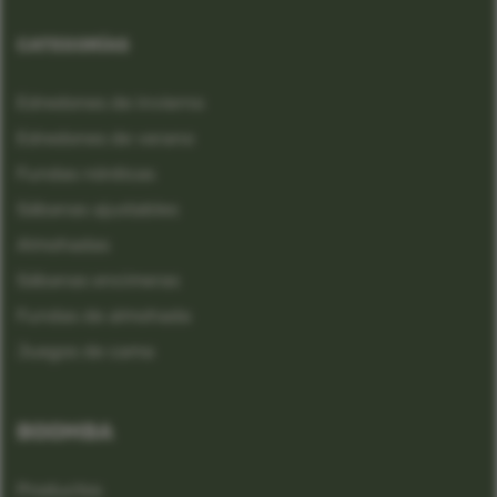
CATEGORÍAS
Edredones de invierno
Edredones de verano
Fundas nórdicas
Sábanas ajustables
Almohadas
Sábanas encimeras
Fundas de almohada
Juegos de cama
BOOMBA
Productos