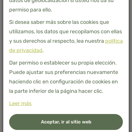
datos de geolocalización si usted nos da su
-
+
AÑADIR A LA CESTA
permiso para ello.
Bambú 100% natural
Si desea saber más sobre las cookies que
utilizamos, los datos que recopilamos con ellas
y sus derechos al respecto, lea nuestra
política
de privacidad
.
Descripción
Dar permiso o establecer su propia elección.
Puede ajustar sus preferencias nuevamente
haciendo clic en configuración de cookies en
Especificaciones
la parte inferior de la página hacer clic.
Leer más
Aceptar, ir al sitio web