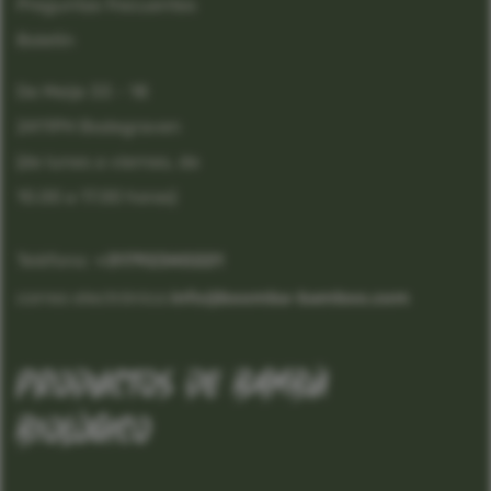
Preguntas frecuentes
Boletín
De Meije 33 - 18
2411PH Bodegraven
(de lunes a viernes, de
10.00 a 17.00 horas)
Teléfono:
 +31792340221
correo electrónico:
info@boomba-bamboo.com
productos de bambú
biológico