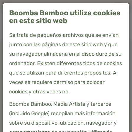
Envío gratis a España peninsular"
Boomba Bamboo utiliza cookies
0
en este sitio web
Se trata de pequeños archivos que se envían
junto con las páginas de este sitio web y que
Home
Productos
Edredón de verano 140 x 220 - Premium
su navegador almacena en el disco duro de su
ordenador. Existen diferentes tipos de cookies
EDREDÓN DE VERANO 140 X 220 -
que se utilizan para diferentes propósitos. A
PREMIUM
veces se requiere permiso para colocar
128,26 €
Precio incluido 21% IVA
cookies y otras veces no.
Boomba Bamboo, Media Artists y terceros
(incluido Google) recopilan más información
sobre su dispositivo, ubicación, navegador y