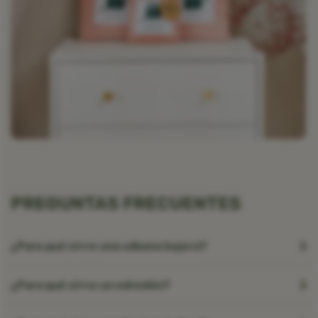
PREGUNTAS FRECUENTES
¿Para qué sirve una sábana bajera?
¿Para qué sirve un edredón?