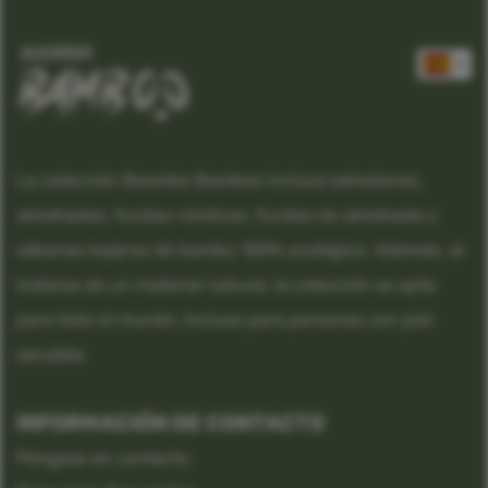
La colección Boomba Bamboo incluye edredones,
almohadas, fundas nórdicas, fundas de almohada y
sábanas bajeras de bambú 100% ecológico. Además, al
tratarse de un material natural, la colección es apta
para todo el mundo. Incluso para personas con piel
sensible.
INFORMACIÓN DE CONTACTO
Póngase en contacto