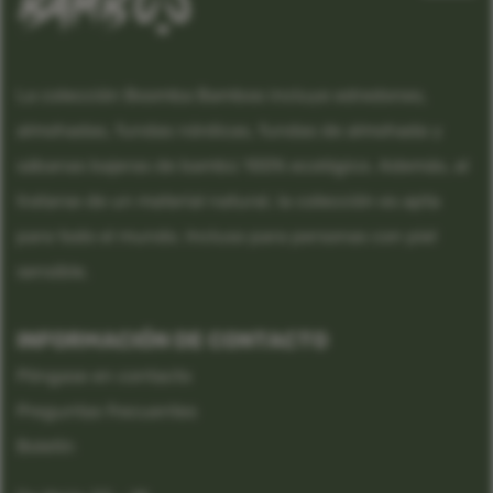
La colección Boomba Bamboo incluye edredones,
almohadas, fundas nórdicas, fundas de almohada y
sábanas bajeras de bambú 100% ecológico. Además, al
tratarse de un material natural, la colección es apta
para todo el mundo. Incluso para personas con piel
sensible.
INFORMACIÓN DE CONTACTO
Póngase en contacto
Preguntas frecuentes
Boletín