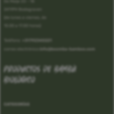
De Meije 33 - 18
2411PH Bodegraven
(de lunes a viernes, de
10.00 a 17.00 horas)
Teléfono:
 +31792340221
correo electrónico:
info@boomba-bamboo.com
productos de bambú
biológico
CATEGORÍAS