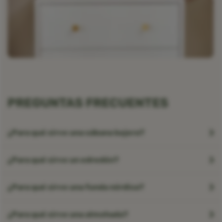
PREGUNTAS FRECUENTES
¿Para qué sirve una sábana bajera?
¿Para qué sirve un edredón?
¿Para qué sirve una funda nórdica?
¿Para qué sirve una almohada?