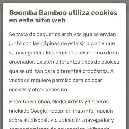
Envío gratis a España peninsular"
Boomba Bamboo utiliza cookies
0
en este sitio web
Se trata de pequeños archivos que se envían
junto con las páginas de este sitio web y que
Home
Productos
Juego de cama individual - Soft Taupe
su navegador almacena en el disco duro de su
ordenador. Existen diferentes tipos de cookies
JUEGO DE CAMA INDIVIDUAL -
que se utilizan para diferentes propósitos. A
SOFT TAUPE
veces se requiere permiso para colocar
264,99 €
Precio incluido 21% IVA
cookies y otras veces no.
Boomba Bamboo, Media Artists y terceros
(incluido Google) recopilan más información
sobre su dispositivo, ubicación, navegador y