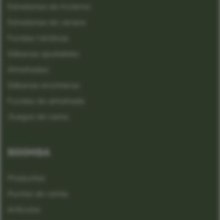
Edredones de invierno
Edredones de verano
Fundas nórdicas
Sábanas ajustables
Almohadas
Sábanas encimeras
Fundas de almohada
Juegos de cama
BOOMBA
Productos
Puntos de venta
Artículos