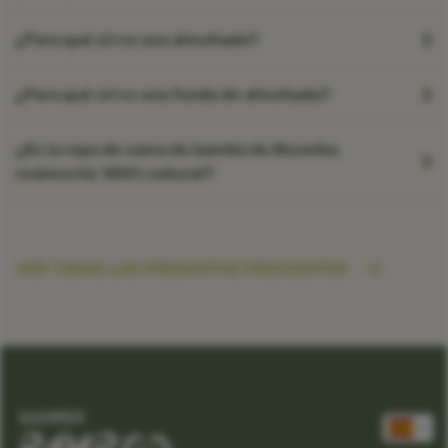
¿Para qué sirve una almohada?
¿Para qué sirve una funda de almohada?
¿Es la ropa de cama de bambú de Boomba
realmente 100% natural?
VER TODAS LAS PREGUNTAS FRECUENTES