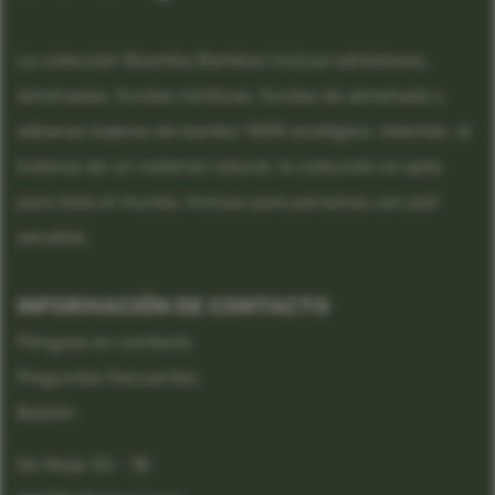
La colección Boomba Bamboo incluye edredones,
almohadas, fundas nórdicas, fundas de almohada y
sábanas bajeras de bambú 100% ecológico. Además, al
tratarse de un material natural, la colección es apta
para todo el mundo. Incluso para personas con piel
sensible.
INFORMACIÓN DE CONTACTO
Póngase en contacto
Preguntas frecuentes
Boletín
De Meije 33 - 18