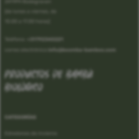
2411PH Bodegraven
(de lunes a viernes, de
10.00 a 17.00 horas)
Teléfono:
 +31792340221
correo electrónico:
info@boomba-bamboo.com
productos de bambú
biológico
CATEGORÍAS
Edredones de invierno