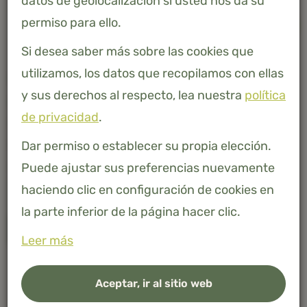
datos de geolocalización si usted nos da su
permiso para ello.
-
+
AÑADIR A LA CESTA
Si desea saber más sobre las cookies que
utilizamos, los datos que recopilamos con ellas
Este artículo está actualmente agotado. Elija un pedido
y sus derechos al respecto, lea nuestra
política
pendiente con un tiempo de entrega de 2 a 4 semanas
de privacidad
.
o deje su dirección de correo electrónico para recibir
una notificación tan pronto como vuelva a estar
Dar permiso o establecer su propia elección.
disponible.
Puede ajustar sus preferencias nuevamente
haciendo clic en configuración de cookies en
la parte inferior de la página hacer clic.
Avísame
Leer más
Bambú 100% natural
Aceptar, ir al sitio web