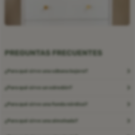
PREGUNTAS FRECUENTES
¿Para qué sirve una sábana bajera?
¿Para qué sirve un edredón?
¿Para qué sirve una funda nórdica?
¿Para qué sirve una almohada?