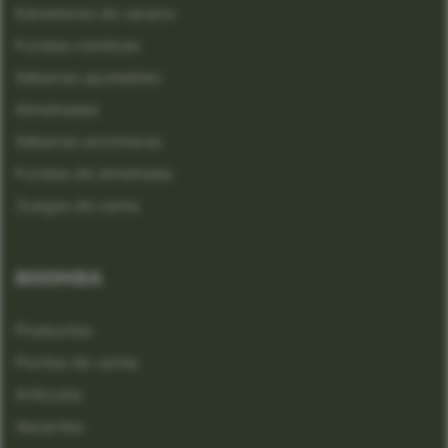
Edredones de verano
Fundas nórdicas
Sábanas ajustables
Almohadas
Sábanas encimeras
Fundas de almohada
Juegos de cama
BOOMBA
Productos
Puntos de venta
Artículos
Vacantes