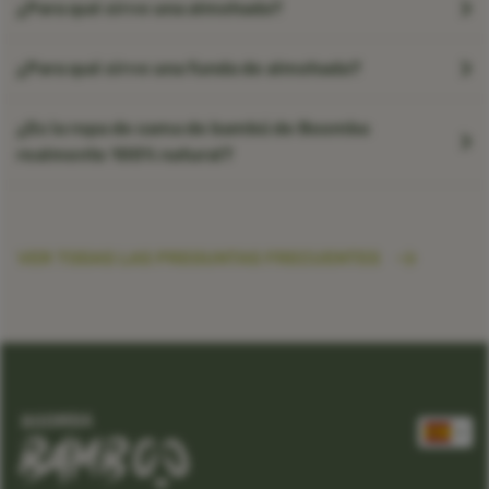
¿Para qué sirve una almohada?
¿Para qué sirve una funda de almohada?
¿Es la ropa de cama de bambú de Boomba
realmente 100% natural?
VER TODAS LAS PREGUNTAS FRECUENTES