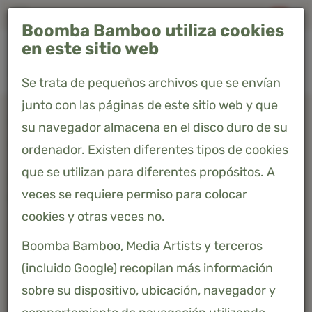
Envío gratis a España peninsular"
Boomba Bamboo utiliza cookies
0
en este sitio web
Se trata de pequeños archivos que se envían
junto con las páginas de este sitio web y que
Home
Productos
su navegador almacena en el disco duro de su
Sábana encimera 160 x 260 - Coco White - Premium
ordenador. Existen diferentes tipos de cookies
que se utilizan para diferentes propósitos. A
SÁBANA ENCIMERA 160 X 260 -
veces se requiere permiso para colocar
COCO WHITE - PREMIUM
cookies y otras veces no.
75,02 €
Precio incluido 21% IVA
Boomba Bamboo, Media Artists y terceros
(incluido Google) recopilan más información
sobre su dispositivo, ubicación, navegador y