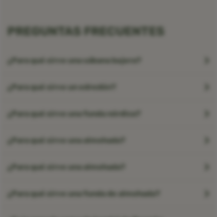
PREGUNTAS FRECUENTES
¿Para qué sirve una sábana bajera?
¿Para qué sirve un edredón?
¿Para qué sirve una funda nórdica?
¿Para qué sirve una almohada?
¿Para qué sirve una almohada?
¿Para qué sirve una funda de almohada?