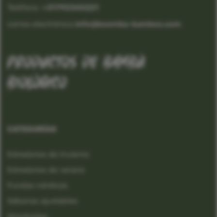
Teléfono:
 +31792340221
correo electrónico:
info@boomba-bamboo.com
productos de bambú
biológico
CATEGORÍAS
Edredones de invierno
Edredones de verano
Fundas nórdicas
Sábanas ajustables
Almohadas