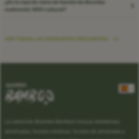
¿Es la ropa de cama de bambú de Boomba
realmente 100% natural?
VER TODAS LAS PREGUNTAS FRECUENTES
La colección Boomba Bamboo incluye edredones,
almohadas, fundas nórdicas, fundas de almohada y