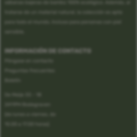
sábanas bajeras de bambú 100% ecológico. Además, al
tratarse de un material natural, la colección es apta
para todo el mundo. Incluso para personas con piel
sensible.
INFORMACIÓN DE CONTACTO
Póngase en contacto
Preguntas frecuentes
Boletín
De Meije 33 - 18
2411PH Bodegraven
(de lunes a viernes, de
10.00 a 17.00 horas)