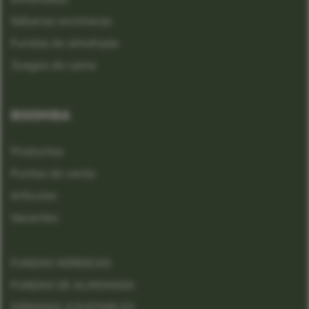
Sábanas encimeras
Fundas de almohada
Juegos de cama
BOOMBA
Productos
Puntos de venta
Artículos
Vacantes
FUNDAS NÓRDICAS
FUNDAS DE ALMOHADA
SÁBANAS AJUSTABLES