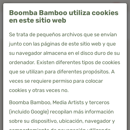
Envío gratis a España peninsular"
Boomba Bamboo utiliza cookies
0
en este sitio web
Se trata de pequeños archivos que se envían
junto con las páginas de este sitio web y que
Home
Productos
Juego de cama individual XL - Soft Taupe
su navegador almacena en el disco duro de su
ordenador. Existen diferentes tipos de cookies
JUEGO DE CAMA INDIVIDUAL XL -
que se utilizan para diferentes propósitos. A
SOFT TAUPE
veces se requiere permiso para colocar
264,99 €
Precio incluido 21% IVA
cookies y otras veces no.
Boomba Bamboo, Media Artists y terceros
(incluido Google) recopilan más información
sobre su dispositivo, ubicación, navegador y