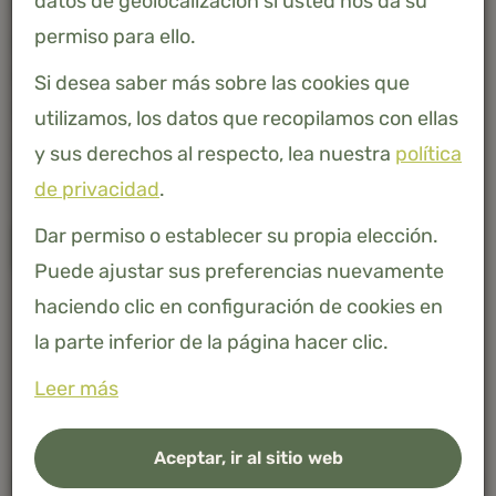
datos de geolocalización si usted nos da su
Este artículo está actualmente agotado. Elija un pedido
permiso para ello.
pendiente con un tiempo de entrega de 2 a 4 semanas
o deje su dirección de correo electrónico para recibir
Si desea saber más sobre las cookies que
una notificación tan pronto como vuelva a estar
utilizamos, los datos que recopilamos con ellas
disponible.
y sus derechos al respecto, lea nuestra
política
de privacidad
.
Dar permiso o establecer su propia elección.
Avísame
Puede ajustar sus preferencias nuevamente
haciendo clic en configuración de cookies en
Bambú 100% natural
la parte inferior de la página hacer clic.
Leer más
Aceptar, ir al sitio web
Descripción