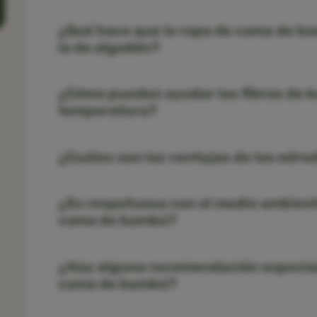
¿Qué hace que la ropa de cama de b
la de algodón?
¿Cómo pueden ayudar las fibras de b
temperatura?
¿Cuáles son las ventajas de los edr
¿Es respetuosa con el medio ambient
cama de bambú?
¿Hay alguna recomendación especial
cama de bambú?