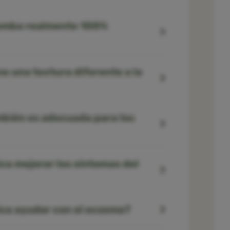
oomba realmente 100%
e una textura diferente a la
bién es adecuada para los
ca mejorar los síntomas del
ica ayudar con el eczema?