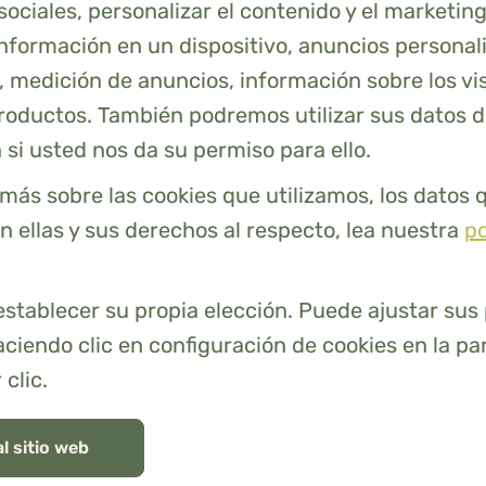
obre este material sostenible y cómo se
sociales, personalizar el contenido y el marketin
 Tanto si desea conocer los beneficios de la
información en un dispositivo, anuncios personal
ciones de cuidado o si quiere saber más
 medición de anuncios, información sobre los vis
 bambú, aquí lo tenemos todo para usted.
productos. También podremos utilizar sus datos 
 si usted nos da su permiso para ello.
más sobre las cookies que utilizamos, los datos 
 ellas y sus derechos al respecto, lea nuestra
po
¿Para qué sirve una funda de almoh
¿Para qué sirve una almohada?
establecer su propia elección. Puede ajustar sus
iendo clic en configuración de cookies en la par
 clic.
¿Para qué sirve una almohada?
al sitio web
¿Para qué sirve una funda nórdica?