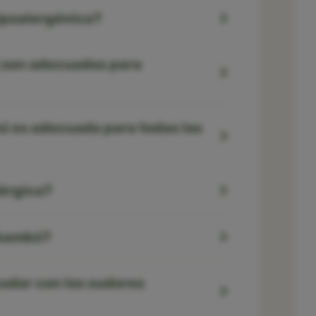
ipoalergénica?
 son adecuados para
ú es adecuada para todas las
lérgica?
 bambú?
udar con los sudores