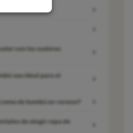
udar con los sudores
mbú sea ideal para el
e cama de bambú en verano?
ntales de elegir ropa de