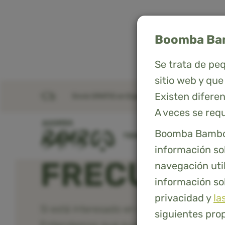
Boomba Bamb
Se trata de pe
sitio web y qu
Existen diferen
Envío GRATIS en España · Entrega en 4-7 días
A veces se requ
PREGUNTA
Boomba Bamboo,
TIENDA
FUNDAS NÓRDICAS
información so
FRECUENT
navegación uti
información sob
privacidad y
la
Si está interesado en utilizar ropa de c
siguientes propó