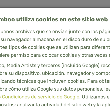
oo utiliza cookies en este sitio web
queños archivos que se envían junto con las pági
e su navegador almacena en el disco duro de su 
tes tipos de cookies que se utilizan para diferen
Quiénes somos
Atención al cliente
iere permiso para colocar cookies y otras veces 
S MÁS
 Media Artists y terceros (incluido Google) rec
FUNDAS DE ALMOHADA
SÁBANAS AJUSTABLES
EDREDONES
bre su dispositivo, ubicación, navegador y comp
ES
lizando técnicas que incluyen cookies. Para obt
re cómo utiliza Google sus datos personales, lea 
s Condiciones de servicio de Google
. Utilizamos e
ama de bambú, ha llegado al lugar adecuado.
sitos: analizar la actividad del sitio web y la apl