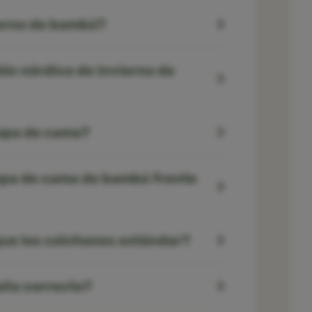
ierno de bambú?
ón nórdico de invierno de
ropa de cama?
ropa de cama de bambú frente
que los colchones estándar?
año correcto?