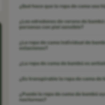
¿Qué hace que la ropa de cama sea h
¿Los edredones de verano de bambú
personas con piel sensible?
¿La ropa de cama individual de bamb
estaciones?
¿La ropa de cama de bambú es antia
¿Es transpirable la ropa de cama de
¿Puede la ropa de cama de bambú ay
nocturnos?