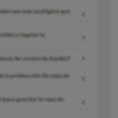
ambú sea más ecológica que
ambú a regular la
edones de verano de bambú?
e la producción de ropa de
 para guardar la ropa de