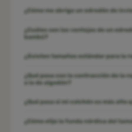
¿Cómo me abriga un edredón de inv
¿Cuáles son las ventajas de un edred
bambú?
¿Existen tamaños estándar para la 
¿Qué pasa con la contracción de la 
a la de algodón?
¿Qué pasa si mi colchón es más alto 
¿Cómo elijo la funda nórdica del tam