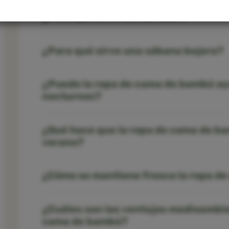
¿Para qué sirve un edredón?
¿Para qué sirve una sábana bajera?
¿Puede la ropa de cama de bambú ay
nocturnos?
¿Qué hace que la ropa de cama de ba
verano?
¿Cómo se mantiene fresca la ropa d
¿Cuáles son las ventajas medioambie
cama de bambú?