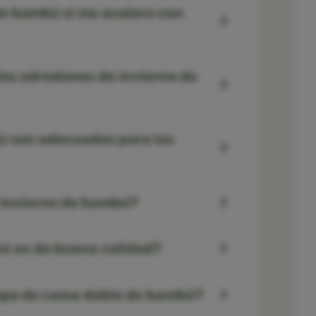
de bambú si me acaloro con
los edredones de invierno de
ú son adecuados para las
 invierno de bambú?
ú es de buena calidad?
ropa de cama doble de bambú?