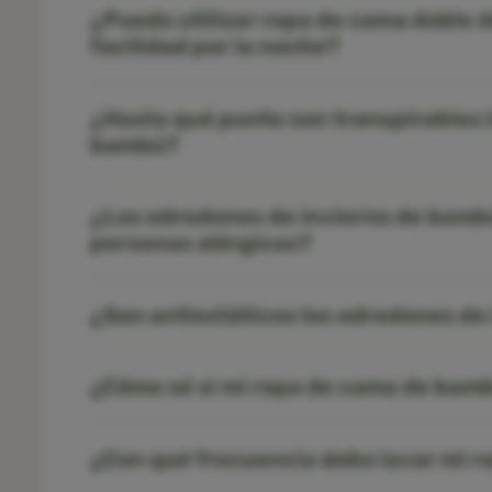
¿Puedo utilizar ropa de cama doble 
facilidad por la noche?
¿Hasta qué punto son transpirables 
bambú?
¿Los edredones de invierno de bamb
personas alérgicas?
¿Son antiestáticos los edredones de
¿Cómo sé si mi ropa de cama de bamb
¿Con qué frecuencia debo lavar mi 