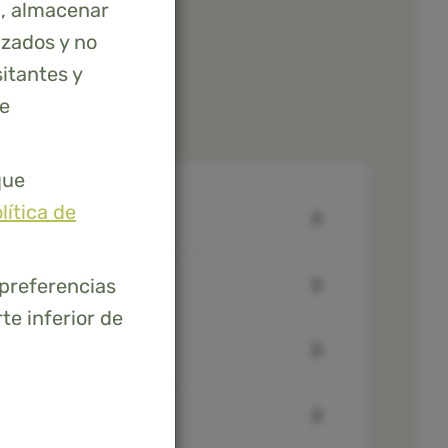
g, almacenar
izados y no
itantes y
de
que
lítica de
ada?
 preferencias
te inferior de