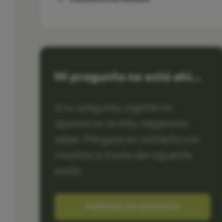
Mi pregunta no está ahí...
Si su pregunta urgente no
aparece en la lista, háganoslo
saber. Póngase en contacto con
nosotros a través del siguiente
botón.
PÓNGASE EN CONTACTO