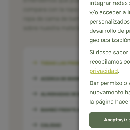
Entendemos que pueda tener preguntas s
integrar redes 
compara con la ropa de cama tradicional.
y/o acceder a 
ropa de cama de bambú como las instruc
personalizados,
sobre nuestra materia prima favorita, el
desarrollo de 
geolocalización
Si desea saber 
recopilamos con
TODAS LAS PREGUNTAS
privacidad
.
ACERCA DE BOOMBA BAMBOO
Dar permiso o 
nuevamente hac
ALMOHADAS DE BAMBÚ
la página hacer
BAMBÚ FRENTE A ALGODÓN
Aceptar, ir 
CALIDAD