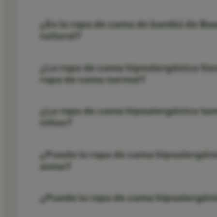
¿Es la ropa de cama de bambú de B
natural?
¿La ropa de cama hipoalergénica tien
ropa de cama normal?
¿La ropa de cama hipoalergénica tam
niños?
¿Puede la ropa de cama hipoalergéni
asma?
¿Puede la ropa de cama hipoalergén