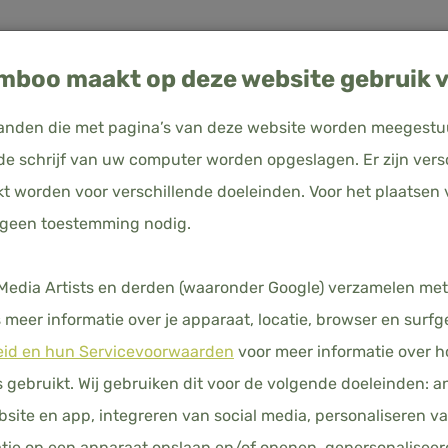
boo maakt op deze website gebruik v
estanden die met pagina’s van deze website worden meegest
e schrijf van uw computer worden opgeslagen. Er zijn vers
kt worden voor verschillende doeleinden. Voor het plaatsen 
uitsland
Hoeslaken (Topdekmatras) - Coffee Brown - Premium
 geen toestemming nodig.
HOESLA
(TOPDEK
N
KUSSENSLOPEN
HOESLAKENS
DEKBEDDEN
HO
dia Artists en derden (waaronder Google) verzamelen met
meer informatie over je apparaat, locatie, browser en surfg
BROWN -
eid en hun Servicevoorwaarden
voor meer informatie over 
€ 51,00
gebruikt. Wij gebruiken dit voor de volgende doeleinden: a
Prijs i
ebsite en app, integreren van social media, personaliseren v
tie op een apparaat opslaan en/of openen, gepersonaliseer