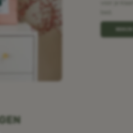
voor je klaa
bed.
BEKIJ
AGEN