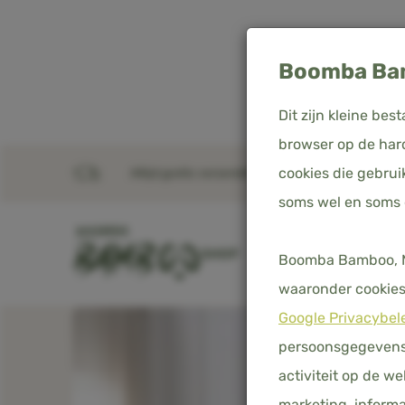
Boomba Bam
Dit zijn kleine b
browser op de hard
cookies die gebrui
Altijd gratis verzending in Nederland, België & D
Home
Producten
soms wel en soms
SHOP
DEKBEDOVERTREKKE
Boomba Bamboo, Me
waaronder cookies 
Google Privacybel
persoonsgegevens 
activiteit op de w
marketing, informa