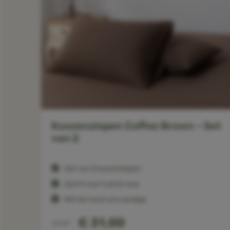
 XL
Kussenslopen Coffee Brown – Set
van 2
Set van 2 kussenslopen
Zacht voor huid & haar
Met de hand vervaardigd
€ 31,00
Vanaf