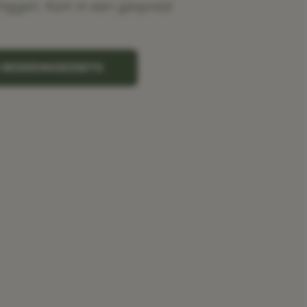
rliggen. Kom in een gespreid
K BEDDENGOEDSETS