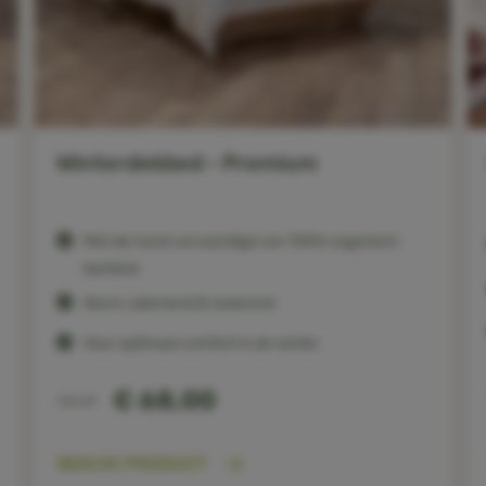
Winterdekbed - Premium
Met de hand vervaardigd van 100% organisch
bamboe
Warm, ademend & isolerend
Voor optimaal comfort in de winter
€ 68,00
Vanaf
BEKIJK PRODUCT