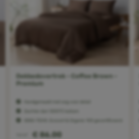
Dekbedovertrek - Coffee Brown -
Premium
Handgemaakt met oog voor detail
Zachter dan 1200TC katoen
OEKO-TEX®, Ecocert & Organic 100 gecertificeerd
€ 86,00
Vanaf