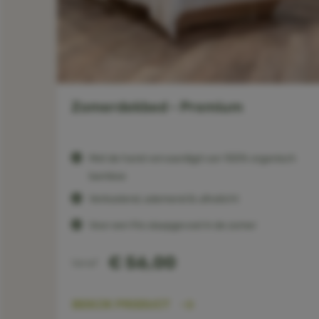
t
Zomerdekbed - Premium
Met de hand vervaardigd van 100% organisch
bamboe
Verkoelend, ademend & ultralicht
Voor een fris slaapgevoel in de zomer
€ 56,00
Vanaf
BEKIJK PRODUCT