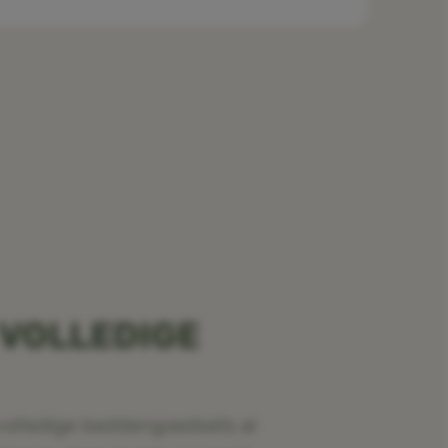
 VOLLEDIGE
volledige beddengoedsets al