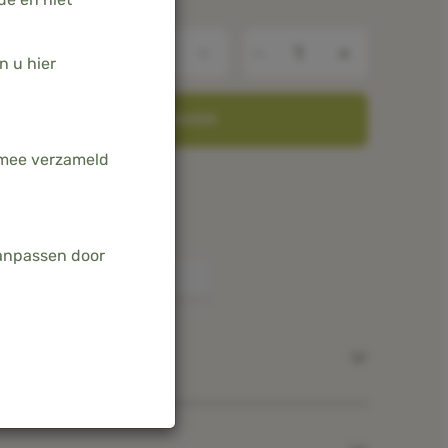
-
+
n u hier
TOEVOEGEN AAN WINKELWAGEN
armee verzameld
in Nederland & België
amboe
aanpassen door
t