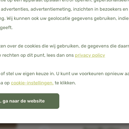
AFMETING
advertenties, advertentiemeting, inzichten in bezoekers en
160 x 220/210
g. Wij kunnen ook uw geolocatie gegevens gebruiken, indie
geeft.
ten over de cookies die wij gebruiken, de gegevens die da
Gratis verzending 
 rechten op dit punt, lees dan ons
privacy policy
100% natuurlijk b
of stel uw eigen keuze in. U kunt uw voorkeuren opnieuw 
na op
cookie-instellingen.
te klikken.
, ga naar de website
Over dit produc