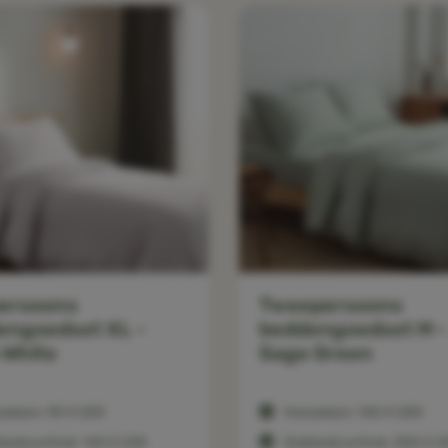
ersoons
Tweepersoons
engoedset XL -
beddengoedset M -
 White
Sage Green
slaken: 90 X 200
Hoeslaken: 140 X 200
bedovertrek: 140 X 220
Dekbedovertrek: 200 X 2