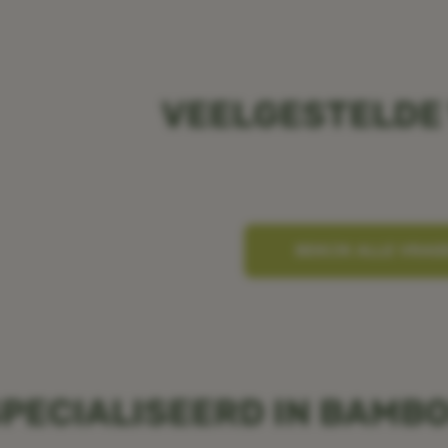
VEELGESTELDE
BEKIJK ALLE VRAG
PECIALISEERD IN BAMB