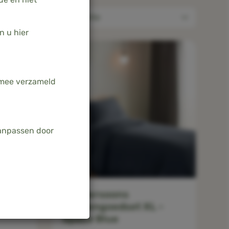
Relevantie
9
Sorteer op
n u hier
armee verzameld
aanpassen door
Eenpersoons
-
beddengoedset XL -
Space Blue