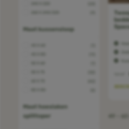
240 X 220
(23)
Twee
260 X 240/220
(9)
bedd
Spac
Maat kussensloop
Hoe
40 X 60
(1)
Dek
40 X 80
(11)
Kuss
50 X 60
(1)
50 X 75
(32)
Vanaf
60 X 70
(42)
BEKIJ
80 X 80
(6)
Maat hoeslaken
splittoper
49 -
60