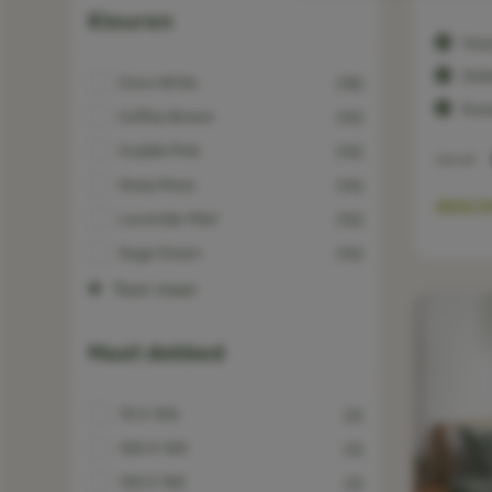
Kleuren
Hoe
Dek
Coco White
(18)
Kuss
Coffee Brown
(10)
Cuddle Pink
(10)
Vanaf
Deep Moss
(10)
BEKIJ
Lavender Mist
(10)
Sage Green
(10)
Toon meer
Maat dekbed
70 X 100
(2)
100 X 140
(2)
120 X 150
(2)