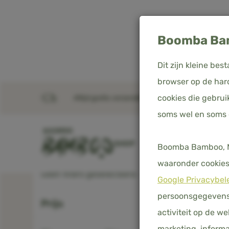
Boomba Bam
Dit zijn kleine b
browser op de hard
cookies die gebrui
Altijd gratis verzending in Nederland, België & D
soms wel en soms
Bam
Gekozen filters
SHOP
DEKBEDOVERTREKKE
Boomba Bamboo, Me
Welkom b
waaronder cookies 
Geen filters geselecteerd
dekbedo
Google Privacybel
hoofdku
persoonsgegevens 
Prijs
en Organ
activiteit op de w
marketing, informa