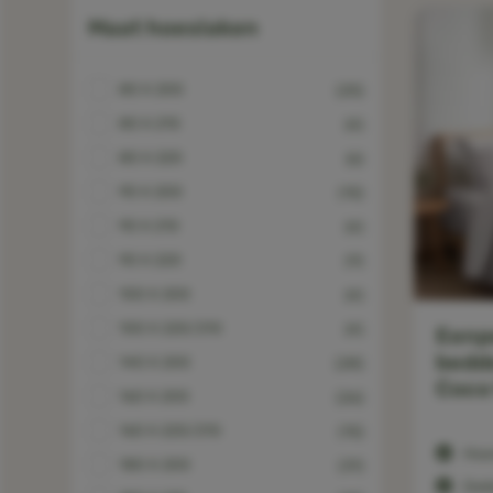
Maat hoeslaken
80 X 200
(25)
80 X 210
(4)
80 X 220
(6)
90 X 200
(15)
90 X 210
(4)
90 X 220
(9)
100 X 200
(4)
100 X 220/210
(4)
Eenp
bedd
140 X 200
(28)
Coco
160 X 200
(26)
160 X 220/210
(15)
Hoe
180 X 200
(31)
Dek