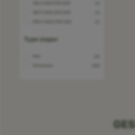
160 X 200/210/220
(1)
180 X 200/210/220
(1)
200 X 200/210/220
(1)
Type slaper
Kids
(4)
Volwassen
(99)
GES