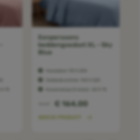
Eenpersoons
-
beddengoedset XL - Sky
Blue
Hoeslaken: 90 X 200
20
Dekbedovertrek: 140 X 220
 X 75
Kussensloop (2 stuks) : 50 X 75
€ 164,00
Vanaf
BEKIJK PRODUCT