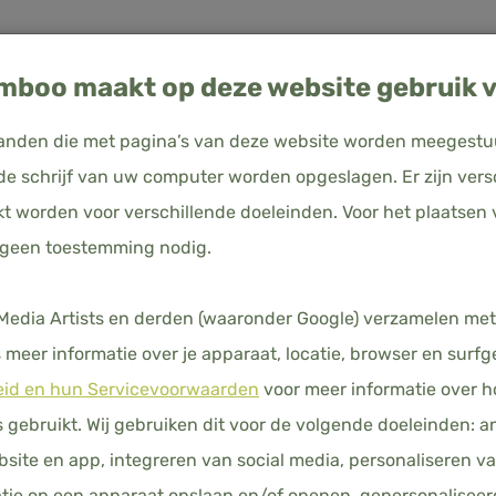
boo maakt op deze website gebruik v
estanden die met pagina’s van deze website worden meegest
e schrijf van uw computer worden opgeslagen. Er zijn vers
kt worden voor verschillende doeleinden. Voor het plaatsen 
uitsland
 geen toestemming nodig.
boe beddengoed — alle p
N
KUSSENSLOPEN
HOESLAKENS
DEKBEDDEN
HO
dia Artists en derden (waaronder Google) verzamelen met
ij onze complete collectie 100% biologisch bamboe b
meer informatie over je apparaat, locatie, browser en surfg
vertrekken
en perfect zittende
hoeslakens
tot ademe
eid en hun Servicevoorwaarden
voor meer informatie over 
ssens
— alles is gemaakt van Tanboocel® bamboevezel
gebruikt. Wij gebruiken dit voor de volgende doeleinden: a
ic 100
. Beschikbaar in
9 kleuren
, met
gratis verzendin
ebsite en app, integreren van social media, personaliseren v
tie op een apparaat opslaan en/of openen, gepersonaliseer