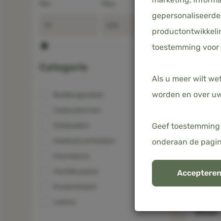
Min.
Max.
gepersonaliseerde 
productontwikkelin
toestemming voor 
Categorie
Als u meer wilt we
worden en over uw
Beddengoedset
(54)
Cadeaubonnen
(4)
Dekbedden
Geef toestemming 
(4)
Dekbedovertrekken
onderaan de pagi
(11)
Hoeslakens
(22)
Hoofdkussens
(2)
Accepteren
Eenp
Kussenslopen
(11)
bedd
Lakens
(1)
Blue