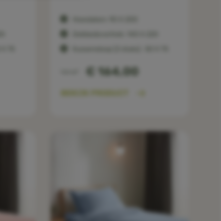
Hoeslaken: 90 X 200
20
Dekbedovertrek: 140 X 220
 X 75
Kussensloop (2 stuks) : 50 X 75
€ 164,00
Vanaf
BEKIJK PRODUCT