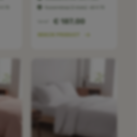
 X 70
Kussensloop (2 stuks) : 60 X 70
€ 187,00
Vanaf
BEKIJK PRODUCT