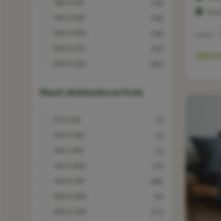
180 X 210
(15)
Kuss
180 X 220
(18)
200 X 200
(18)
Vanaf
200 X 210
(15)
BEKIJ
200 X 220
(26)
Maat dekbedovertrek
70 X 100
(1)
100 X 140
(1)
120 X 150
(1)
140 X 200
(11)
140 X 220
(38)
200 X 200
(9)
200 X 220
(27)