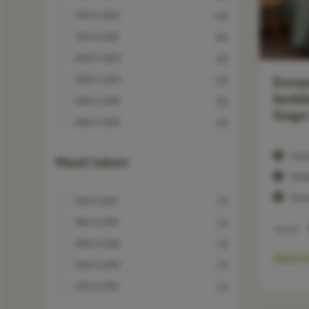
140 X 200
(4)
140 X 220
(4)
200 X 200
(3)
Eenp
200 X 220
(3)
bedd
240 X 220
(3)
Sage
260 X 240
(3)
Hoe
Maat laken
Dek
Kuss
160 X 260
(1)
180 X 290
(1)
Vanaf
200 X 260
(1)
BEKIJ
240 X 290
(1)
270 X 290
(1)