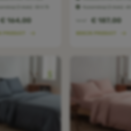
ensloop (2 stuks) : 50 X 75
Kussensloop (2 stuks) : 60
€ 164,00
€ 187,00
Vanaf
K PRODUCT
BEKIJK PRODUCT