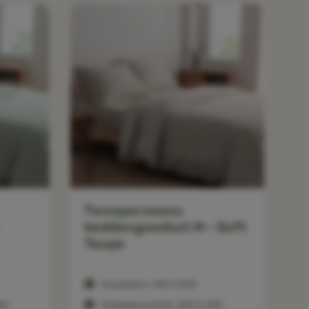
Tweepersoons
beddengoedset M - Soft
Taupe
Hoeslaken: 140 X 200
20
Dekbedovertrek: 200 X 220