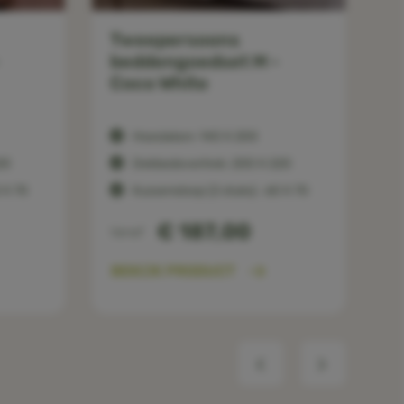
Tweepersoons
beddengoedset M -
Coco White
Hoeslaken: 140 X 200
20
Dekbedovertrek: 200 X 220
 X 70
Kussensloop (2 stuks) : 60 X 70
€ 187,00
Vanaf
BEKIJK PRODUCT