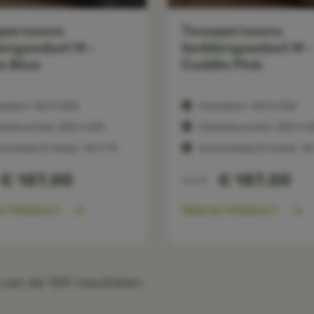
persoons
Tweepersoons
engoedset M -
beddengoedset M -
e Blue
Cuddle Pink
slaken: 140 X 200
Hoeslaken: 140 X 200
bedovertrek: 200 X 220
Dekbedovertrek: 200 X 2
ensloop (2 stuks) : 60 X 70
Kussensloop (2 stuks) : 60
€ 187,00
€ 187,00
Vanaf
K PRODUCT
BEKIJK PRODUCT
van de 109 resultaten