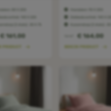
slaken: 80 X 200
Hoeslaken: 90 X 200
bedovertrek: 140 X 220
Dekbedovertrek: 140 X 2
ensloop (2 stuks) : 50 X 75
Kussensloop (2 stuks) : 50
€ 161,00
€ 164,00
Vanaf
K PRODUCT
BEKIJK PRODUCT