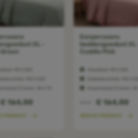
ersoons
Eenpersoons
engoedset XL -
beddengoedset XL 
 Green
Cuddle Pink
slaken: 90 X 200
Hoeslaken: 90 X 200
bedovertrek: 140 X 220
Dekbedovertrek: 140 X 2
ensloop (2 stuks) : 50 X 75
Kussensloop (2 stuks) : 50
€ 164,00
€ 164,00
Vanaf
K PRODUCT
BEKIJK PRODUCT