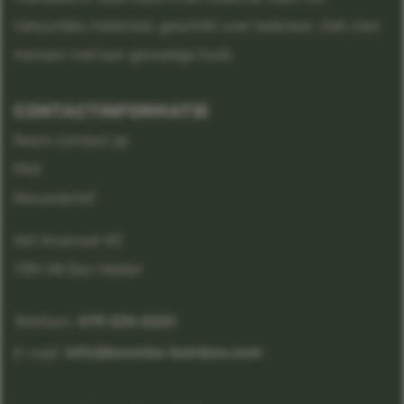
natuurlijke materiaal, geschikt voor iedereen. Ook voor
mensen met een gevoelige huid.
CONTACTINFORMATIE
Neem contact op
FAQ
Nieuwsbrief
Het Arsenaal 43
1781 XR Den Helder
 079 234 0221
Telefoon:
 info@boomba-bamboo.com
E-mail: