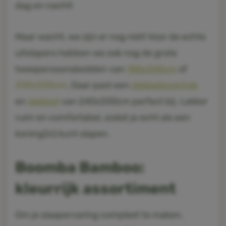
dag en nacht!
Maar wacht, we zijn er nog niet! Voor de echte
uitslapers hebben we ook nog de grote
tweepersoonsbedden van
180x200cm
of
200x200cm
. Daar past een
dekbedovertrek
en
dekbed
van 240x200cm perfect bij. Lekker
ruim en comfortabel, zodat je echt als een
koning(in) kunt slapen.
Boomba Bamboo:
kleurrijk assortiment
Om je slaapervaring compleet te maken,