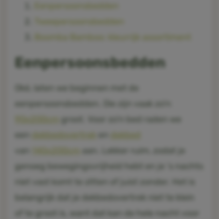
Eenpersoonsbedden
Tweepersoonsbedden
Boomba Bamboo: kleurrijk assortiment
Eenpersoonsbedden
Oké, laten we beginnen met de
eenpersoonsbedden. Die zijn vaak zo'n
90x200cm
groot. Voor zo'n bed raden we
een
dekbedovertrek
en
dekbed
van
140x200cm
aan. Lekker ruim, zodat je
genoeg bewegingsvrijheid hebt en je 's nachts
niet vast komt te zitten of juist zonder. Het is
belangrijk dat je dekbedovertrek niet te klein
of te groot is, want dat kan de hele nacht voor