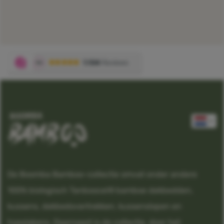
De Boomba Bamboo-collectie omvat onder andere
100% biologisch Tanboocel®
bamboe dekbedden,
kussens, dekbedovertrekken, kussenslopen en
hoeslakens. Daarnaast is de collectie, door het