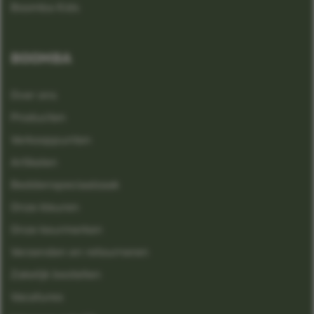
Boomba Kids
BOOMBA
Over ons
Producten
Verkooppunten
Artikelen
Beddenspeciaalzaak
Onze kleuren
Onze keurmerken
Verzenden en retourneren
Zakelijk bestellen
Vacatures