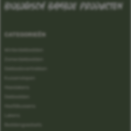
biologisch bamboe producten
CATEGORIEËN
Winterdekbedden
Zomerdekbedden
Dekbedovertrekken
Kussenslopen
Hoeslakens
Dekbedden
Hoofdkussens
Lakens
Beddengoedsets