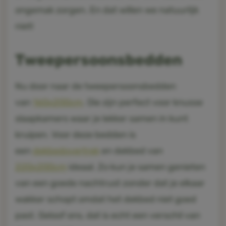
ongemak zorgen. En dat willen we natuurlijk
niet!
Tweepersoonsbedden
Nu door naar de tweepersoonsbedden
van
160x200cm
. Die zijn perfect voor knusse
slaapkamers waar je lekker samen in kunt
kruipen. Voor deze bedden is
een
dekbedovertrek
en dekbed van
220x200cm
ideaal. Zo kun je samen genieten
van een goede nachtrust zonder dat je elkaar
wakker schopt omdat het dekbed niet goed
past. Geloof ons, dat is echt een verschil van