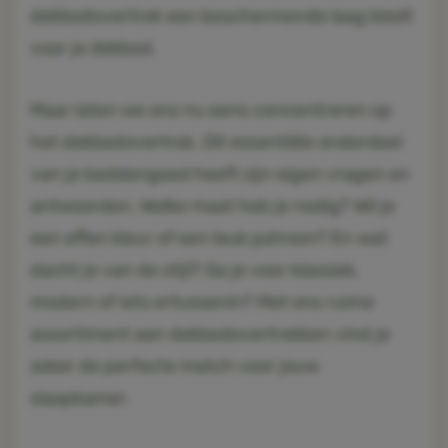
dekbedovertrek een beschermende laag biedt
voor je dekbed.
Maar laten we ons nu eens concentreren op
het dekbedovertrek. Dit essentiële onderdeel
van je beddengoed heeft zijn eigen vragen en
antwoorden. Welke maat heb je nodig? Wil je
een effen kleur of een leuk patroon? En wat
dacht je van de stijl? Ga je voor klassiek,
modern of iets ertussenin? Met ons ruime
assortiment aan dekbedovertrekken vind je
zeker de perfecte match voor jouw
slaapkamer.