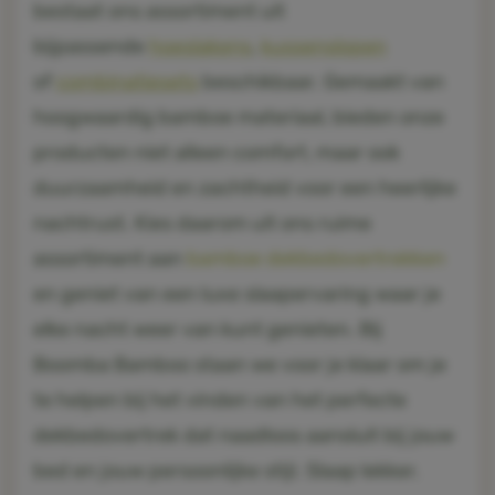
bestaat ons assortiment uit
bijpassende
hoeslakens
,
kussenslopen
of
combinatiesets
beschikbaar. Gemaakt van
hoogwaardig bamboe materiaal, bieden onze
producten niet alleen comfort, maar ook
duurzaamheid en zachtheid voor een heerlijke
nachtrust. Kies daarom uit ons ruime
assortiment aan
bamboe dekbedovertrekken
en geniet van een luxe slaapervaring waar je
elke nacht weer van kunt genieten. Bij
Boomba Bamboo staan we voor je klaar om je
te helpen bij het vinden van het perfecte
dekbedovertrek dat naadloos aansluit bij jouw
bed en jouw persoonlijke stijl.
Slaap lekker.