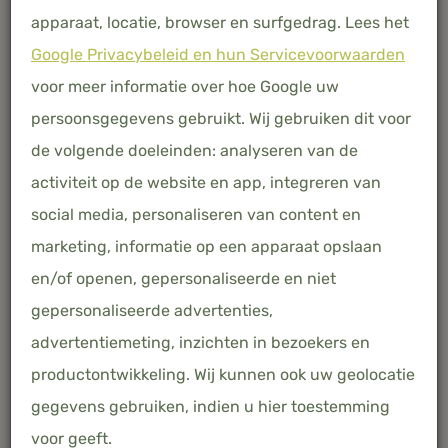
16.04.2024
apparaat, locatie, browser en surfgedrag. Lees het
Google Privacybeleid en hun Servicevoorwaarden
HOE KIES JE DE
voor meer informatie over hoe Google uw
persoonsgegevens gebruikt. Wij gebruiken dit voor
PERFECTE MAAT
de volgende doeleinden: analyseren van de
activiteit op de website en app, integreren van
DEKBEDOVERTREK
social media, personaliseren van content en
VOOR JE BED?
marketing, informatie op een apparaat opslaan
en/of openen, gepersonaliseerde en niet
gepersonaliseerde advertenties,
Vind het perfecte dekbedovertrek voor ultiem
advertentiemeting, inzichten in bezoekers en
comfort en duurzaamheid. Ontdek ons
productontwikkeling. Wij kunnen ook uw geolocatie
assortiment bamboe beddengoed voor een
gegevens gebruiken, indien u hier toestemming
luxe, verantwoorde nachtrust.
voor geeft.