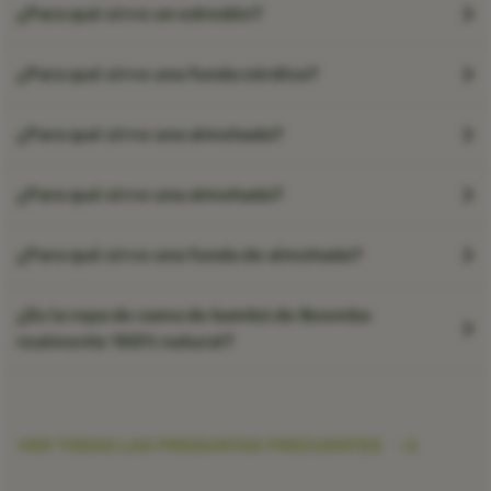
¿Para qué sirve un edredón?
¿Para qué sirve una funda nórdica?
¿Para qué sirve una almohada?
¿Para qué sirve una almohada?
¿Para qué sirve una funda de almohada?
¿Es la ropa de cama de bambú de Boomba
realmente 100% natural?
VER TODAS LAS PREGUNTAS FRECUENTES