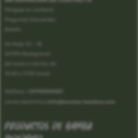
Póngase en contacto
Preguntas frecuentes
Boletín
De Meije 33 - 18
2411PH Bodegraven
(de lunes a viernes, de
10.00 a 17.00 horas)
Teléfono:
 +31792340221
correo electrónico:
info@boomba-bamboo.com
productos de bambú