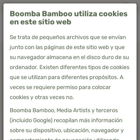
Envío gratis a España peninsular"
Boomba Bamboo utiliza cookies
0
en este sitio web
Se trata de pequeños archivos que se envían
junto con las páginas de este sitio web y que
Home
Productos
su navegador almacena en el disco duro de su
Sábana ajustable para topper 140 x 200 - Soft Taupe - Premium
ordenador. Existen diferentes tipos de cookies
que se utilizan para diferentes propósitos. A
SÁBANA AJUSTABLE PARA
veces se requiere permiso para colocar
TOPPER 140 X 200 - SOFT TAUPE
- PREMIUM
cookies y otras veces no.
Boomba Bamboo, Media Artists y terceros
58,08 €
Precio incluido 21% IVA
(incluido Google) recopilan más información
sobre su dispositivo, ubicación, navegador y