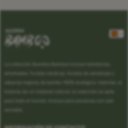
La colección Boomba Bamboo incluye edredones,
almohadas, fundas nórdicas, fundas de almohada y
sábanas bajeras de bambú 100% ecológico. Además, al
tratarse de un material natural, la colección es apta
para todo el mundo. Incluso para personas con piel
sensible.
INFORMACIÓN DE CONTACTO