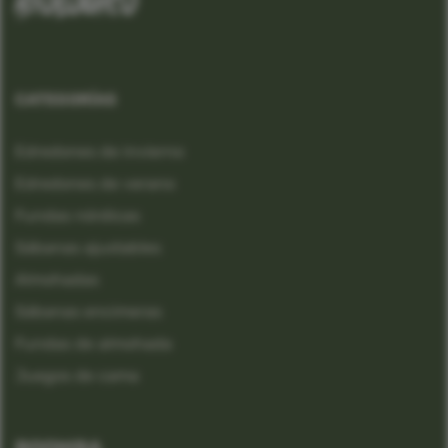
biológico
CATEGORÍAS
Edredones de invierno
Edredones de verano
Fundas nórdicas
Sábanas ajustables
Almohadas
Sábanas encimeras
Fundas de almohada
Juegos de cama