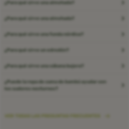
¿Para qué sirve una almohada?
¿Para qué sirve una almohada?
¿Para qué sirve una funda nórdica?
¿Para qué sirve un edredón?
¿Para qué sirve una sábana bajera?
¿Puede la ropa de cama de bambú ayudar con
los sudores nocturnos?
VER TODAS LAS PREGUNTAS FRECUENTES