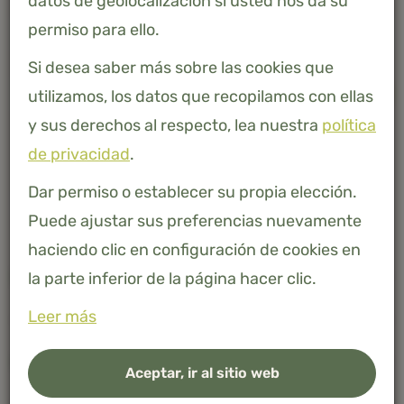
datos de geolocalización si usted nos da su
permiso para ello.
140 X 200
Si desea saber más sobre las cookies que
-
+
AÑADIR A LA CESTA
utilizamos, los datos que recopilamos con ellas
y sus derechos al respecto, lea nuestra
política
Bambú 100% natural
de privacidad
.
Dar permiso o establecer su propia elección.
Puede ajustar sus preferencias nuevamente
haciendo clic en configuración de cookies en
Descripción
la parte inferior de la página hacer clic.
Leer más
Especificaciones
Aceptar, ir al sitio web