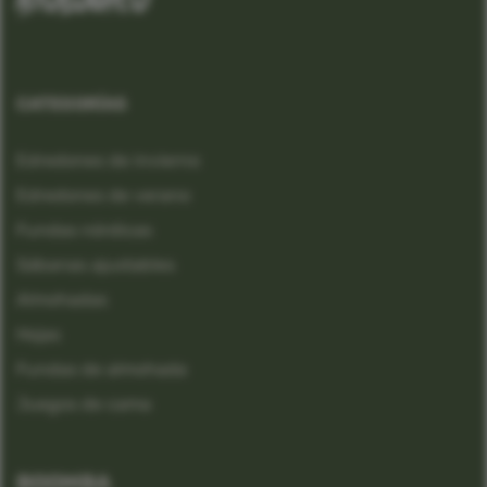
CATEGORÍAS
Edredones de invierno
Edredones de verano
Fundas nórdicas
Sábanas ajustables
Almohadas
Hojas
Fundas de almohada
Juegos de cama
BOOMBA