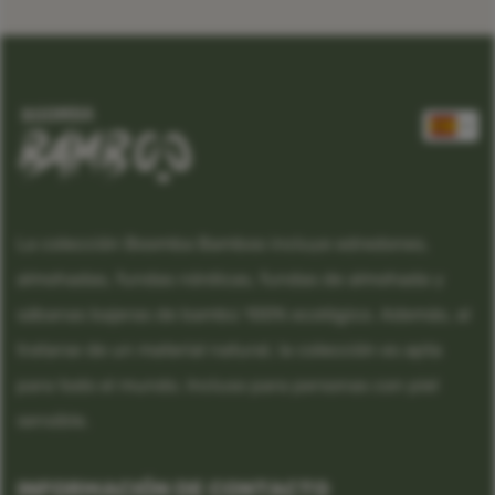
La colección Boomba Bamboo incluye edredones,
almohadas, fundas nórdicas, fundas de almohada y
sábanas bajeras de bambú 100% ecológico. Además, al
tratarse de un material natural, la colección es apta
para todo el mundo. Incluso para personas con piel
sensible.
INFORMACIÓN DE CONTACTO