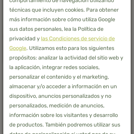
comportamiento de navegación utilizando
técnicas que incluyen cookies. Para obtener
más información sobre cómo utiliza Google
sus datos personales, lea la Política de
privacidad y
las Condiciones de servicio de
Google
. Utilizamos esto para los siguientes
propósitos: analizar la actividad del sitio web y
la aplicación, integrar redes sociales,
personalizar el contenido y el marketing,
almacenar y/o acceder a información en un
dispositivo, anuncios personalizados y no
CARRIL DE ENTRADA
personalizados, medición de anuncios,
información sobre los visitantes y desarrollo
Sí, con una tira por dentro
de productos. También podremos utilizar sus
AFMETING