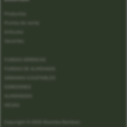
Productos
Puntos de venta
Artículos
Vacantes
FUNDAS NÓRDICAS
FUNDAS DE ALMOHADA
SÁBANAS AJUSTABLES
EDREDONES
ALMOHADAS
HOJAS
Copyright © 2025 Boomba Bamboo.