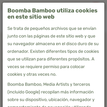
Envío GRATIS en España · Entrega en 4-7 días
Boomba Bamboo utiliza cookies
0
en este sitio web
Se trata de pequeños archivos que se envían
junto con las páginas de este sitio web y que
Home
Productos
Funda nórdica - Soft Taupe - Premium
su navegador almacena en el disco duro de su
ordenador. Existen diferentes tipos de cookies
FUNDA NÓRDICA - SOFT TAUPE -
que se utilizan para diferentes propósitos. A
PREMIUM
veces se requiere permiso para colocar
104,06 €
Precio incluido 21% IVA
cookies y otras veces no.
Boomba Bamboo, Media Artists y terceros
(incluido Google) recopilan más información
sobre su dispositivo, ubicación, navegador y