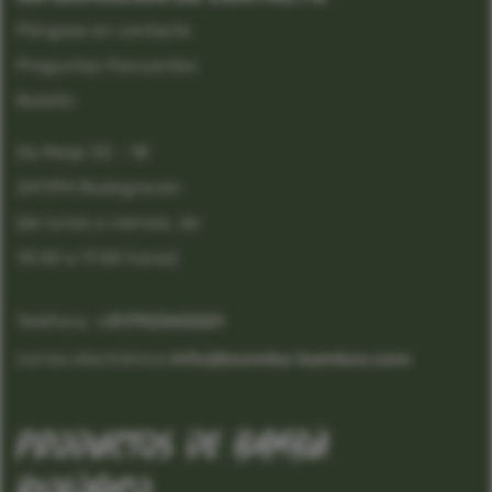
Póngase en contacto
Preguntas frecuentes
Boletín
De Meije 33 - 18
2411PH Bodegraven
(de lunes a viernes, de
10.00 a 17.00 horas)
Teléfono:
 +31792340221
correo electrónico:
info@boomba-bamboo.com
productos de bambú
biológico