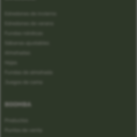
Edredones de invierno
Edredones de verano
Fundas nórdicas
Sábanas ajustables
Almohadas
Hojas
Fundas de almohada
Juegos de cama
BOOMBA
Productos
Puntos de venta