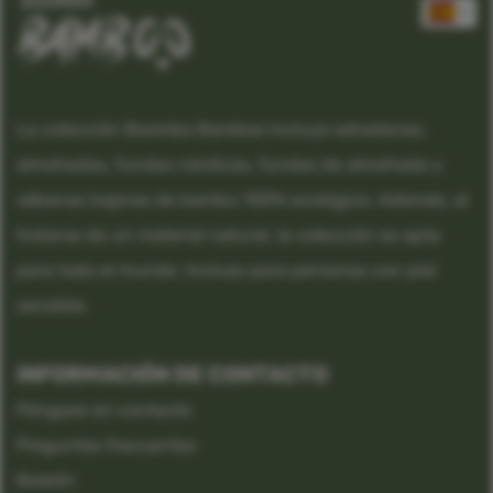
La colección Boomba Bamboo incluye edredones,
almohadas, fundas nórdicas, fundas de almohada y
sábanas bajeras de bambú 100% ecológico. Además, al
tratarse de un material natural, la colección es apta
para todo el mundo. Incluso para personas con piel
sensible.
INFORMACIÓN DE CONTACTO
Póngase en contacto
Preguntas frecuentes
Boletín