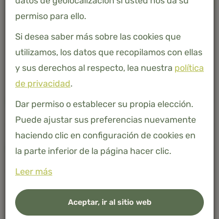
datos de geolocalización si usted nos da su
-
+
AÑADIR A LA CESTA
permiso para ello.
Bambú 100% natural
Si desea saber más sobre las cookies que
utilizamos, los datos que recopilamos con ellas
y sus derechos al respecto, lea nuestra
política
de privacidad
.
Descripción
Dar permiso o establecer su propia elección.
Puede ajustar sus preferencias nuevamente
haciendo clic en configuración de cookies en
Especificaciones
la parte inferior de la página hacer clic.
Leer más
Aceptar, ir al sitio web