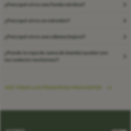
¿Para qué sirve una funda nórdica?
¿Para qué sirve un edredón?
¿Para qué sirve una sábana bajera?
¿Puede la ropa de cama de bambú ayudar con
los sudores nocturnos?
VER TODAS LAS PREGUNTAS FRECUENTES