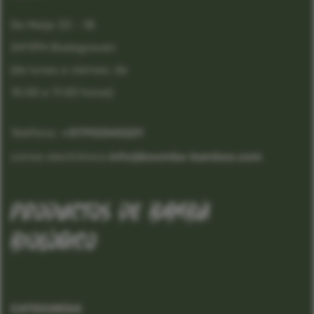
De Meije 33 - 18
2411PH Bodegraven
(de lunes a viernes, de
10.00 a 17.00 horas)
Teléfono:
 +31792340221
correo electrónico:
info@boomba-bamboo.com
productos de bambú
biológico
CATEGORÍAS