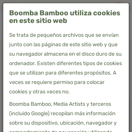
Envío GRATIS en España · Entrega en 4-7 días
Boomba Bamboo utiliza cookies
0
en este sitio web
Se trata de pequeños archivos que se envían
junto con las páginas de este sitio web y que
Home
Productos
Sábana ajustable - Space Blue - Premium
su navegador almacena en el disco duro de su
ordenador. Existen diferentes tipos de cookies
SÁBANA AJUSTABLE - SPACE
que se utilizan para diferentes propósitos. A
BLUE - PREMIUM
veces se requiere permiso para colocar
48,40 €
Precio incluido 21% IVA
cookies y otras veces no.
Boomba Bamboo, Media Artists y terceros
(incluido Google) recopilan más información
sobre su dispositivo, ubicación, navegador y