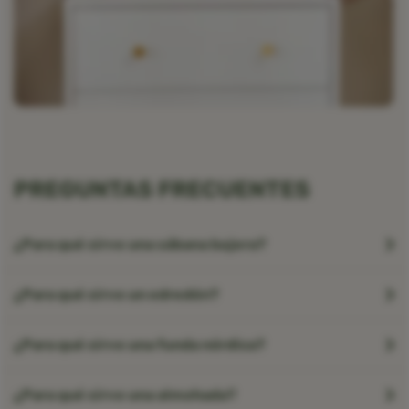
PREGUNTAS FRECUENTES
¿Para qué sirve una sábana bajera?
¿Para qué sirve un edredón?
¿Para qué sirve una funda nórdica?
¿Para qué sirve una almohada?