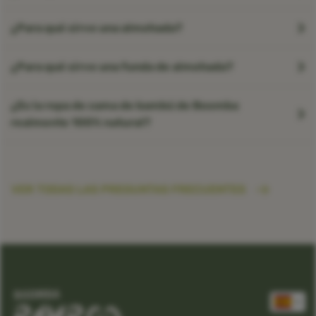
¿Para qué sirve una almohada?
¿Para qué sirve una funda de almohada?
¿Es la ropa de cama de bambú de Boomba
realmente 100% natural?
VER TODAS LAS PREGUNTAS FRECUENTES