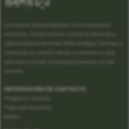
La colección Boomba Bamboo incluye edredones,
almohadas, fundas nórdicas, fundas de almohada y
sábanas bajeras de bambú 100% ecológico. Además, al
tratarse de un material natural, la colección es apta
para todo el mundo. Incluso para personas con piel
sensible.
INFORMACIÓN DE CONTACTO
Póngase en contacto
Preguntas frecuentes
Boletín