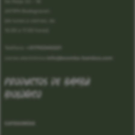
De Meije 33 - 18
2411PH Bodegraven
(de lunes a viernes, de
10.00 a 17.00 horas)
Teléfono:
 +31792340221
correo electrónico:
info@boomba-bamboo.com
productos de bambú
biológico
CATEGORÍAS