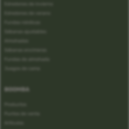
Edredones de invierno
Edredones de verano
Fundas nórdicas
Sábanas ajustables
Almohadas
Sábanas encimeras
Fundas de almohada
Juegos de cama
BOOMBA
Productos
Puntos de venta
Artículos