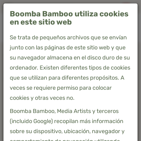
Envío gratis a España peninsular"
Boomba Bamboo utiliza cookies
0
en este sitio web
Se trata de pequeños archivos que se envían
junto con las páginas de este sitio web y que
Home
Productos
Juego de cama individual - Space Blue
su navegador almacena en el disco duro de su
ordenador. Existen diferentes tipos de cookies
JUEGO DE CAMA INDIVIDUAL -
que se utilizan para diferentes propósitos. A
SPACE BLUE
veces se requiere permiso para colocar
264,99 €
Precio incluido 21% IVA
cookies y otras veces no.
Boomba Bamboo, Media Artists y terceros
(incluido Google) recopilan más información
sobre su dispositivo, ubicación, navegador y