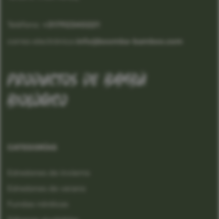
Teléfono:
 +31792340221
correo electrónico:
info@boomba-bamboo.com
productos de bambú
biológico
CATEGORÍAS
Edredones de invierno
Edredones de verano
Fundas nórdicas