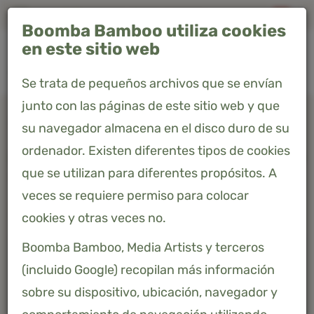
Envío GRATIS en España · Entrega en 4-7 días
Boomba Bamboo utiliza cookies
0
en este sitio web
Se trata de pequeños archivos que se envían
junto con las páginas de este sitio web y que
Home
Productos
Fundas de almohada - Blanco - Basic
su navegador almacena en el disco duro de su
ordenador. Existen diferentes tipos de cookies
FUNDAS DE ALMOHADA - BLANCO
que se utilizan para diferentes propósitos. A
- BASIC
veces se requiere permiso para colocar
37,51 €
Precio incluido 21% IVA
cookies y otras veces no.
Boomba Bamboo, Media Artists y terceros
(incluido Google) recopilan más información
sobre su dispositivo, ubicación, navegador y