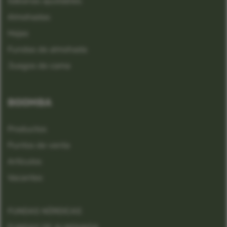
Sábanas ajustables
Almohadas
Hojas
Fundas de almohada
Juegos de cama
BOOMBA
Productos
Puntos de venta
Artículos
Vacantes
FUNDAS NÓRDICAS