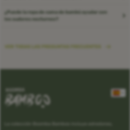
¿Puede la ropa de cama de bambú ayudar con
los sudores nocturnos?
VER TODAS LAS PREGUNTAS FRECUENTES
La colección Boomba Bamboo incluye edredones,