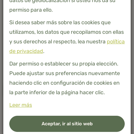
datos de geolocalización si usted nos da su
-
+
AÑADIR A LA CESTA
permiso para ello.
Si desea saber más sobre las cookies que
Este artículo está actualmente agotado. Elija un pedido
utilizamos, los datos que recopilamos con ellas
pendiente con un tiempo de entrega de 2 a 4 semanas
y sus derechos al respecto, lea nuestra
política
o deje su dirección de correo electrónico para recibir
de privacidad
.
una notificación tan pronto como vuelva a estar
disponible.
Dar permiso o establecer su propia elección.
Puede ajustar sus preferencias nuevamente
haciendo clic en configuración de cookies en
Avísame
la parte inferior de la página hacer clic.
Leer más
Bambú 100% natural
Aceptar, ir al sitio web