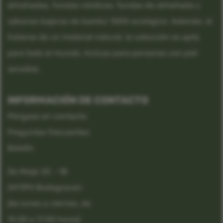
almohadas, fundas nórdicas, fundas de almohada y
sábanas bajeras de bambú 100% ecológico. Además, al
tratarse de un material natural, la colección es apta
para todo el mundo. Incluso para personas con piel
sensible.
INFORMACIÓN DE CONTACTO
Póngase en contacto
Preguntas frecuentes
Boletín
De Meije 33 - 18
2411PH Bodegraven
(de lunes a viernes, de
10.00 a 17.00 horas)