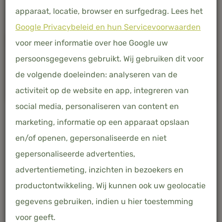
apparaat, locatie, browser en surfgedrag. Lees het
Google Privacybeleid en hun Servicevoorwaarden
voor meer informatie over hoe Google uw
persoonsgegevens gebruikt. Wij gebruiken dit voor
de volgende doeleinden: analyseren van de
activiteit op de website en app, integreren van
social media, personaliseren van content en
Dekbedovertrek - Sky Blue -
marketing, informatie op een apparaat opslaan
Premium
en/of openen, gepersonaliseerde en niet
gepersonaliseerde advertenties,
Handgemaakt met oog voor detail
advertentiemeting, inzichten in bezoekers en
Zachter dan 1200TC katoen
productontwikkeling. Wij kunnen ook uw geolocatie
OEKO-TEX®, Ecocert & Organic 100 gecertificeerd
gegevens gebruiken, indien u hier toestemming
Vanaf
voor geeft.