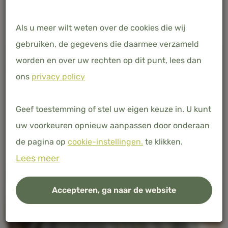
€ 86,00
BEKIJK PRODUCT
Als u meer wilt weten over de cookies die wij
gebruiken, de gegevens die daarmee verzameld
worden en over uw rechten op dit punt, lees dan
ons
privacy policy
Geef toestemming of stel uw eigen keuze in. U kunt
uw voorkeuren opnieuw aanpassen door onderaan
de pagina op
cookie-instellingen.
te klikken.
Lees meer
Accepteren, ga naar de website