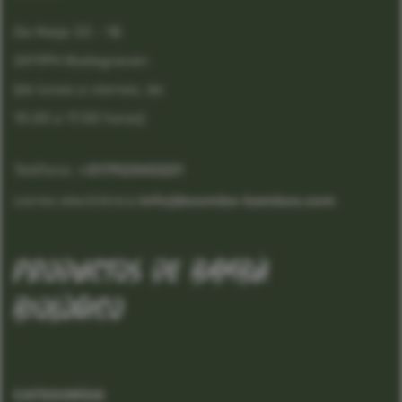
De Meije 33 - 18
2411PH Bodegraven
(de lunes a viernes, de
10.00 a 17.00 horas)
Teléfono:
 +31792340221
correo electrónico:
info@boomba-bamboo.com
productos de bambú
biológico
CATEGORÍAS