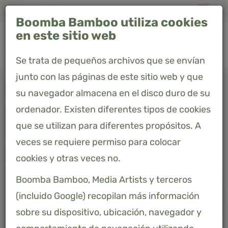
Envío GRATIS en España · Entrega en 4-7 días
Boomba Bamboo utiliza cookies
0
en este sitio web
Se trata de pequeños archivos que se envían
junto con las páginas de este sitio web y que
Home
Productos
Sábana ajustable - Sage Green - Premium
su navegador almacena en el disco duro de su
ordenador. Existen diferentes tipos de cookies
SÁBANA AJUSTABLE - SAGE
que se utilizan para diferentes propósitos. A
GREEN - PREMIUM
veces se requiere permiso para colocar
48,40 €
Precio incluido 21% IVA
cookies y otras veces no.
Boomba Bamboo, Media Artists y terceros
(incluido Google) recopilan más información
sobre su dispositivo, ubicación, navegador y