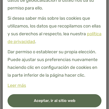
datos de geolocalización si usted nos da su
-
+
AÑADIR A LA CESTA
permiso para ello.
Bambú 100% natural
Si desea saber más sobre las cookies que
utilizamos, los datos que recopilamos con ellas
y sus derechos al respecto, lea nuestra
política
de privacidad
.
Descripción
Dar permiso o establecer su propia elección.
Puede ajustar sus preferencias nuevamente
haciendo clic en configuración de cookies en
Especificaciones
la parte inferior de la página hacer clic.
Leer más
Aceptar, ir al sitio web