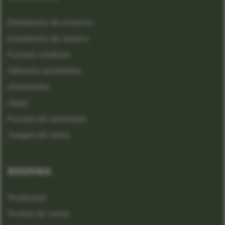
Edredones de invierno
Edredones de verano
Fundas nórdicas
Sábanas ajustables
Almohadas
Hojas
Fundas de almohada
Juegos de cama
BOOMBA
Productos
Puntos de venta