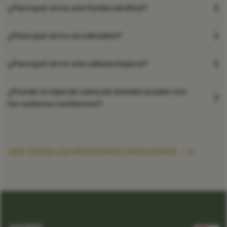
¿Para qué sirve una funda nórdica?
¿Para qué sirve un edredón?
¿Para qué sirve una sábana bajera?
¿Puede la ropa de cama de bambú ayudar con
los sudores nocturnos?
VER TODAS LAS PREGUNTAS FRECUENTES