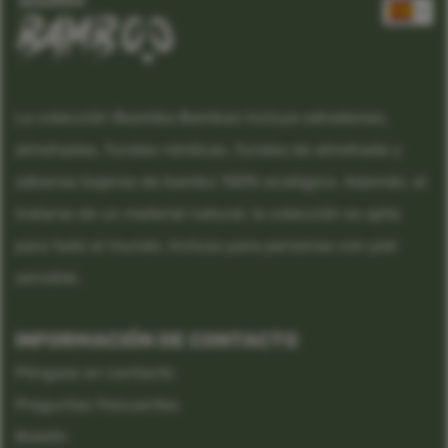
La colección Boomba Bamboo incluye edredones,
almohadas, fundas nórdicas, fundas de almohada y
sábanas bajeras de bambú 100% ecológico. Además, al
tratarse de un material natural, la colección es apta
para todo el mundo. Incluso para personas con piel
sensible.
INFORMACIÓN DE CONTACTO
Póngase en contacto
Preguntas frecuentes
Boletín