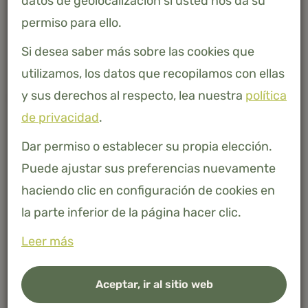
datos de geolocalización si usted nos da su
37,51 €
permiso para ello.
VER PRODUCTO
Si desea saber más sobre las cookies que
utilizamos, los datos que recopilamos con ellas
y sus derechos al respecto, lea nuestra
política
1 - 1 de 1 resultados
de privacidad
.
Dar permiso o establecer su propia elección.
RESUMEN DE PRODUCTOS
Puede ajustar sus preferencias nuevamente
haciendo clic en configuración de cookies en
¡Nos centramos en tu descanso nocturno!
la parte inferior de la página hacer clic.
Nuestra colección de ropa de cama está hecha
Leer más
del material más suave y lujoso: ¡el bambú!
Aquí encontrarás un resumen de todos
Aceptar, ir al sitio web
nuestros productos que garantizan un buen