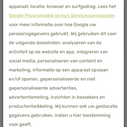
apparaat, locatie, browser en surfgedrag. Lees het
Google Privacybeleid en hun Servicevoorwaarden
voor meer informatie over hoe Google uw
persoonsgegevens gebruikt. Wij gebruiken dit voor
de volgende doeleinden: analyseren van de
activiteit op de website en app, integreren van
social media, personaliseren van content en
marketing, informatie op een apparaat opslaan
Hoeslaken (Topdekmatras) - Soft
en/of openen, gepersonaliseerde en niet
Taupe - Premium
gepersonaliseerde advertenties,
advertentiemeting, inzichten in bezoekers en
Met de hand vervaardigd
productontwikkeling. Wij kunnen ook uw geolocatie
Speciaal ontworpen voor toppers (perfecte
gegevens gebruiken, indien u hier toestemming
pasvorm)
voor geeft.
Zijdezacht & ademend bamboe