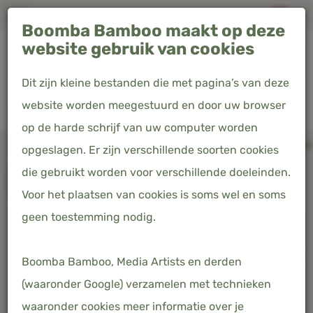
Altijd gratis verzending in Nederland, België & Duitsland
Boomba Bamboo maakt op deze
0
website gebruik van cookies
Dit zijn kleine bestanden die met pagina’s van deze
website worden meegestuurd en door uw browser
op de harde schrijf van uw computer worden
Beddengoedset
Cadeaubonnen
Dekbedden
Dekbedovertre
opgeslagen. Er zijn verschillende soorten cookies
die gebruikt worden voor verschillende doeleinden.
Filter instellen
Relevantie
Voor het plaatsen van cookies is soms wel en soms
geen toestemming nodig.
Boomba Bamboo, Media Artists en derden
(waaronder Google) verzamelen met technieken
waaronder cookies meer informatie over je